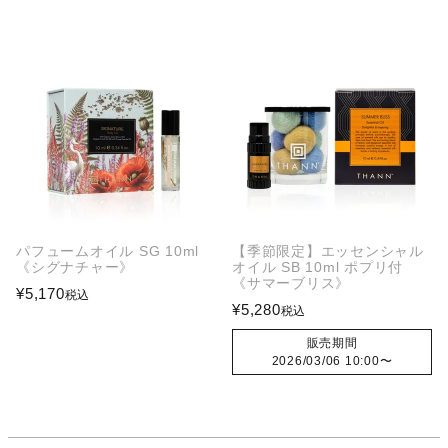
パフュームオイル SG 10ml
【季節限定】エッセンシャル
《シグナチャー》
オイル SB 10ml ポプリ付
《サマーブリス》
¥
5,170
税込
¥
5,280
税込
販売期間
2026/03/06 10:00
〜