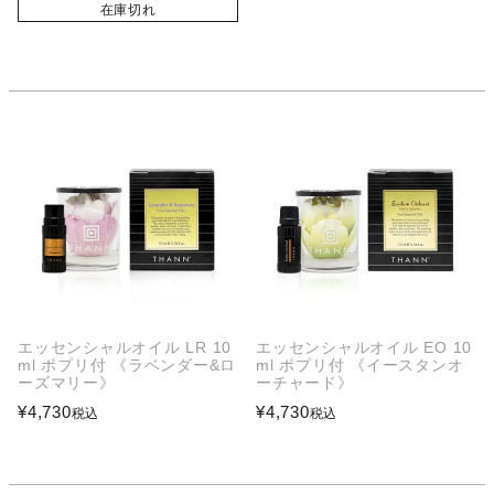
在庫切れ
エッセンシャルオイル LR 10
エッセンシャルオイル EO 10
ml ポプリ付 《ラベンダー&ロ
ml ポプリ付 《イースタンオ
ーズマリー》
ーチャード》
¥
4,730
¥
4,730
税込
税込