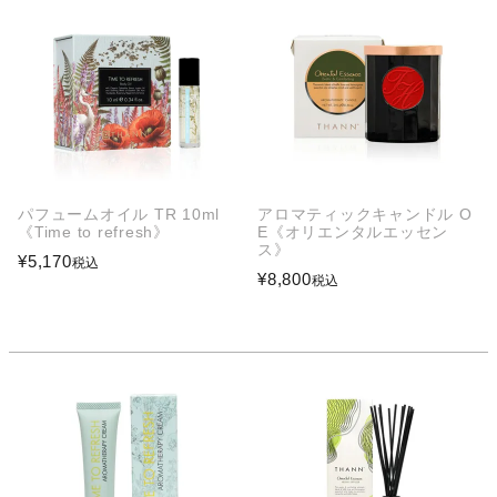
パフュームオイル TR 10ml
アロマティックキャンドル O
《Time to refresh》
E《オリエンタルエッセン
ス》
¥
5,170
税込
¥
8,800
税込