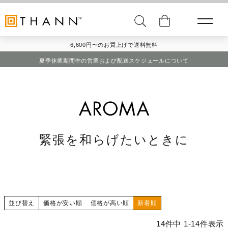
6,600円〜のお買上げで送料無料
夏季休業期間中の営業および配送スケジュールについて
緊張を和らげたいときに
並び替え
価格が安い順
価格が高い順
新着順
14
件中
1
-
14
件表示