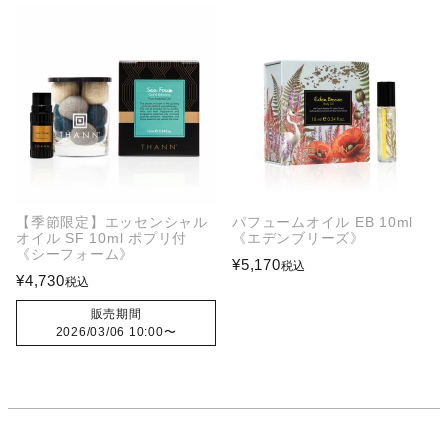
【季節限定】エッセンシャル
パフュームオイル EB 10ml
オイル SF 10ml ポプリ付
《エデンブリーズ》
《シーフォーム》
¥
5,170
税込
¥
4,730
税込
販売期間
2026/03/06 10:00
〜