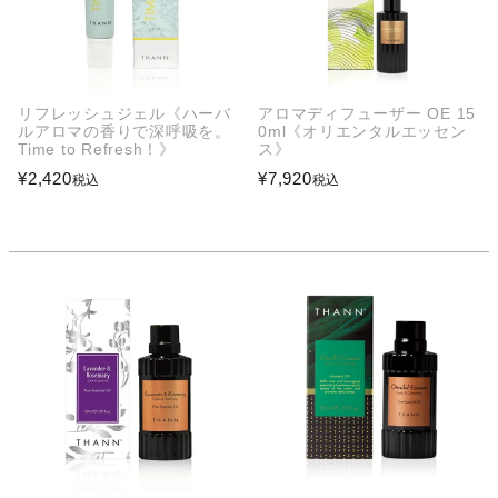
リフレッシュジェル《ハーバ
アロマディフューザー OE 15
ルアロマの香りで深呼吸を。
0ml《オリエンタルエッセン
Time to Refresh！》
ス》
¥
2,420
¥
7,920
税込
税込