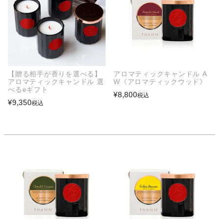
【贈る相手が香りを選べる】
アロマティックキャンドル A
アロマティックキャンドル 選
W《アロマティックウッド》
べるeギフト
¥
8,800
税込
¥
9,350
税込