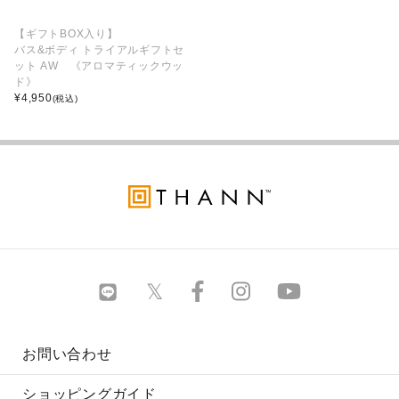
【ギフトBOX入り】
バス&ボディ トライアルギフトセ
ット AW 《アロマティックウッ
ド》
¥
4,950
(税込)
お問い合わせ
ショッピングガイド