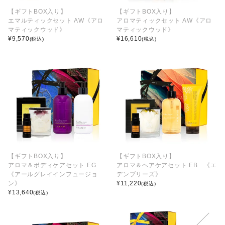
【ギフトBOX入り】
【ギフトBOX入り】
エマルティックセット AW《アロ
アロマティックセット AW《アロ
マティックウッド》
マティックウッド》
¥
9,570
¥
16,610
(税込)
(税込)
【ギフトBOX入り】
【ギフトBOX入り】
アロマ＆ボディケアセット EG
アロマ＆ヘアケアセット EB 《エ
《アールグレイインフュージョ
デンブリーズ》
ン》
¥
11,220
(税込)
¥
13,640
(税込)