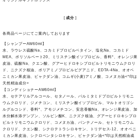
成分
各商品ページにてご案内しております
【シャンプーAW60ml】
水、ラウレス硫酸Na、コカミドプロピルベタイン、塩化Na、コカミド
MEA、ポリソルベート20、ミリスチン酸イソプロピル、香料*、オレンジ果
皮油、硫酸Na、クエン酸、グアーヒドロキシプロピルトリモニウムクロリ
ド、ニクズク核油、ポリアミノプロピルビグアニド、EDTA-4Na、オオベ
ニミカン果皮油、ビャクダン油、コムギ(小麦)アミノ酸、コメヌカ油<*印は
天然精油成分>
【コンディショナーAW60ml】
水、セテアリルアルコール、セタノール、パルミタミドプロピルトリモニ
ウムクロリド、ジメチコン、ミリスチン酸イソプロピル、マルトオリゴシ
ルグルコシド、香料*、アモジメチコン、安息香酸Na、オレンジ果皮油、加
水分解水添デンプン、ソルビン酸K、ニクズク核油、グアーヒドロキシプロ
ピルトリモニウムクロリド、コメヌカ油、パンテノール、セトリモニウム
クロリド、クエン酸、シクロテトラシロキサン、トリデセス-12、オオベニ
ミカン果皮油、シクロペンタシロキサン、ビャクダン油<*印は天然精油成