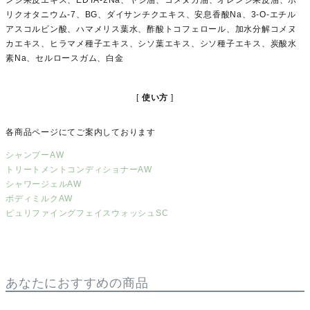
ンジ果皮エキス、EDTA-2Na、ヤシ油、コメヌカ油、オレンジ果皮油、ポ
リクオタニウム-7、BG、ダイサンチクエキス、安息香酸Na、3-O-エチル
アスコルビン酸、ハマメリス葉水、酢酸トコフェロール、加水分解コメヌ
カエキス、ヒラマメ種子エキス、シソ葉エキス、シソ種子エキス、炭酸水
素Na、セルロースガム、白金
使い方
各商品ページにてご案内しております
シャンプーAW
トリートメントコンディショナーAW
シャワージェルAW
ボディミルクAW
ピュリファイングフェイスウォッシュSC
あなたにおすすめの商品