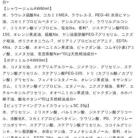
分>
【シャワージェルAW60ml】
水、ラウレス硫酸Na、コカミドMEA、ラウレス-3、PEG-40 水添ヒマシ
油、コカミドプロピルベタイン、デシルグルコシド、ラウリルグルコシ
ド、ミリスチン酸イソプロピル、塩化Na、香料*、ジステアリン酸PEG-
150、オレンジ果皮油、硫酸Na、ヤシ油脂肪酸PEG-7グリセリル、ニクズ
ク核油、ポリクオタニウム-7、ポリアミノプロピルビグアニド、EDTA-
4Na、クエン酸、オオベニミカン果皮油、ビャクダン油、コムギ(小麦)アミ
ノ酸、コメヌカ油、安息香酸Na<*印は天然精油成分>
【ボディミルクAW60ml】
水、コメヌカ油、ステアリルアルコール、ジメチコン、グリセリン、ステ
アリン酸グリセリル、ステアリン酸PEG-100、トリ（カプリル酸／カプリ
ン酸）グリセリル、フェノキシエタノール、オレンジ果皮油、キサンタン
ガム、ミリスチン酸イソプロピル、エタノール、ニクズク核油、香料*、エ
チルヘキシルグリセリン、オオベニミカン果皮油、ビャクダン油、ホホバ
種子油、酸化チタン<*印は天然精油成分>
【ピュリファイングフェイスウォッシュSC 35g】
水、グリセリン、ミリスチン酸、パルミチン酸、ジステアリン酸グリコー
ル、水酸化K、コカミドプロピルベタイン、ラウリン酸、PG、アクリレー
ツコポリマー、ステアリン酸、ステアリン酸グリセリル、ココイルグリシ
ンＫ、ヤシ脂肪酸Ｋ、水添ヒマシ油、フェノキシエタノール、香料、オレ