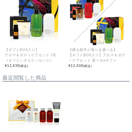
【ギフトBOX入り】
【贈る相手が香りを選べる】
アロマ＆ボディケアセット OE
【ギフトBOX入り】アロマ＆ボデ
《オリエンタルエッセンス》
ィケアセット 選べるeギフト
¥
12,430
¥
12,430
(税込)
(税込)
最近閲覧した商品