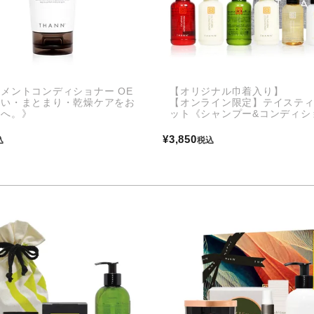
メントコンディショナー OE
【オリジナル巾着入り】
おい・まとまり・乾燥ケアをお
【オンライン限定】テイステ
方へ。》
ット《シャンプー&コンディシ
¥
3,850
込
税込