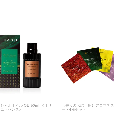
シャルオイル OE 50ml 《オリ
【香りのお試し用】アロマテ
ルエッセンス》
ード4種セット