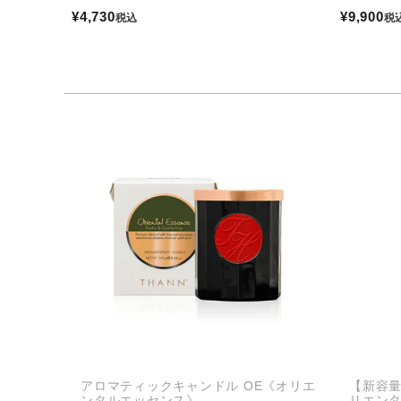
¥
4,730
¥
9,900
税込
税
アロマティックキャンドル OE《オリエ
【新容量
ンタルエッセンス》
リエン