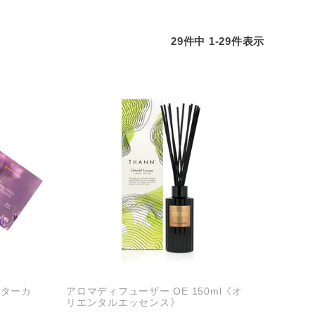
29
件中
1
-
29
件表示
スターカ
アロマディフューザー OE 150ml《オ
リエンタルエッセンス》