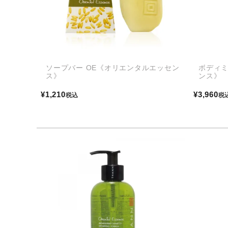
ソープバー OE《オリエンタルエッセン
ボディミ
ス》
ンス》
¥
1,210
¥
3,960
税込
税