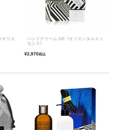
《オリエ
ハンドクリーム OE《オリエンタルエッ
センス》
¥
2,970
税込