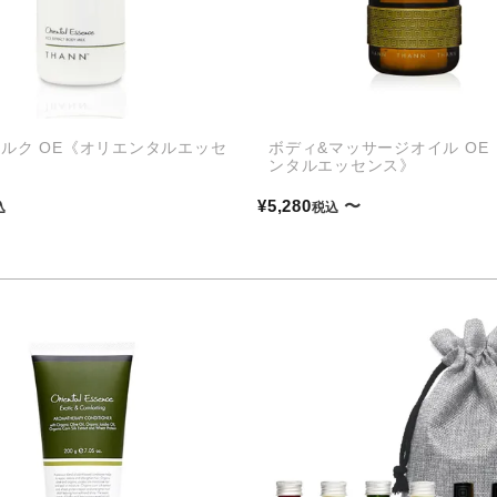
ルク OE《オリエンタルエッセ
ボディ&マッサージオイル OE
ンタルエッセンス》
¥
5,280
〜
込
税込