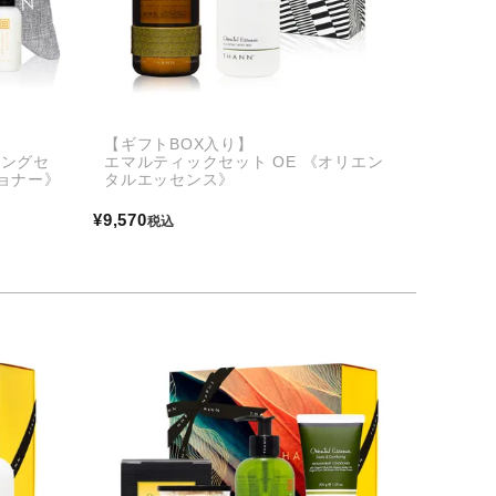
【ギフトBOX入り】
ィングセ
エマルティックセット OE 《オリエン
ョナー》
タルエッセンス》
¥
9,570
税込