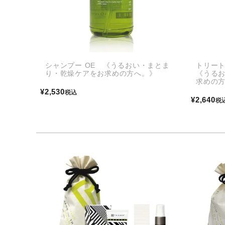
シャンプー OE 《うるおい・まとま
トリート
り・乾燥ケアをお求めの方へ。》
《うる
求めの
¥
2,530
税込
¥
2,640
税