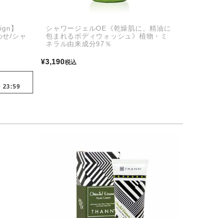
aign】
シャワージェルOE《乾燥肌に。精油に
せ/シャ
包まれるボディウォッシュ》植物・ミ
ネラル由来成分97％
¥
3,190
税込
0 23:59