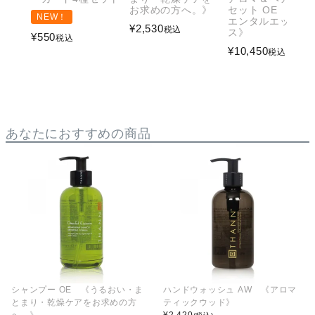
お求めの方へ。》
セット OE 《オ
NEW！
エンタルエッセン
¥
2,530
税込
ス》
¥
550
税込
¥
10,450
税込
あなたにおすすめの商品
シャンプー OE 《うるおい・ま
ハンドウォッシュ AW 《アロマ
とまり・乾燥ケアをお求めの方
ティックウッド》
へ。》
¥
2,420