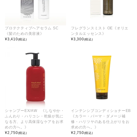
プロテクティブヘアセラム SC
フレグランスミスト OE《オリエ
《髪のための美容液》
ンタルエッセンス》
¥
3,410
¥
3,300
(税込)
(税込)
シャンプーEX/AW 《しなやか・
インテンシブコンディショナーEB
ふんわり・ハリコシ・乾燥が気に
《カラー・パーマ・ダメージ補
なる方、より高保湿なケアをお求
修・ハリツヤのある仕上がりをお
めの方へ。》
求めの方へ。》
¥
2,750
¥
2,750
(税込)
(税込)