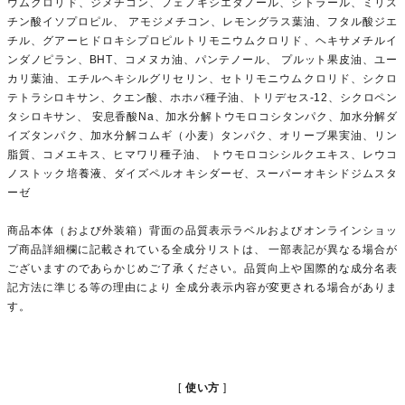
ウムクロリド、ジメチコン、フェノキシエタノール、シトラール、ミリス
チン酸イソプロピル、 アモジメチコン、レモングラス葉油、フタル酸ジエ
チル、グアーヒドロキシプロピルトリモニウムクロリド、ヘキサメチルイ
ンダノピラン、BHT、コメヌカ油、パンテノール、 プルット果皮油、ユー
カリ葉油、エチルヘキシルグリセリン、セトリモニウムクロリド、シクロ
テトラシロキサン、クエン酸、ホホバ種子油、トリデセス-12、シクロペン
タシロキサン、 安息香酸Na、加水分解トウモロコシタンパク、加水分解ダ
イズタンパク、加水分解コムギ（小麦）タンパク、オリーブ果実油、リン
脂質、コメエキス、ヒマワリ種子油、 トウモロコシシルクエキス、レウコ
ノストック培養液、ダイズペルオキシダーゼ、スーパーオキシドジムスタ
ーゼ
商品本体（および外装箱）背面の品質表示ラベルおよびオンラインショッ
プ商品詳細欄に記載されている全成分リストは、 一部表記が異なる場合が
ございますのであらかじめご了承ください。品質向上や国際的な成分名表
記方法に準じる等の理由により 全成分表示内容が変更される場合がありま
す。
使い方