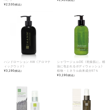
(税込)
¥
2,530
(税込)
ハンドローション AW《アロマテ
シャワージェルOE《乾燥肌に。精
ィックウッド》
油に包まれるボディウォッシュ》
¥
3,190
植物・ミネラル由来成分97％
(税込)
¥
3,190
(税込)