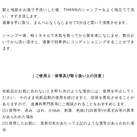
髪と地肌をお湯で予洗いした後、THANNのシャンプーをよく泡立てて洗
い、すすぎ流します。
適量を手に取り、まんべんなくなじませて5分ほど置いて浸透させます。
シャンプー後、軽くタオルで水気を取ってから髪全体になじませ、数分お
いてから洗い流すと、適量で効果的にコンディショニングすることができ
ます。
ご使用上・保管及び取り扱い上の注意
化粧品がお肌に合わないとき即ち次のような場合には、使用を中止してく
ださい。 そのまま化粧品類の使用を続けますと、症状を悪化させることが
ありますので、 皮膚科専門医等にご相談されることをおすすめします。
(1) 使用中、赤み、はれ、かゆみ、刺激、色抜け(白斑等)や黒ずみ等の異常
があらわれた場合
(2) 使用したお肌に、直射日光があたって上記のような異常があらわれた場
合