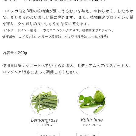
コメヌカ油と3種の植物油が髪にうるおいを与え、やわらかく、しなやか
な、まとまりのよい美しい髪に導きます。 また、植物由来プロテインが髪
を守り、クシ通りの良いしなやかな髪に整えます。
（*トリートメント成分：トウモロコシシルクエキス、植物由来プロテイン。
保湿成分 コメヌカ油、オリーブ果実油、ヒマワリ種子油、ホホバ種子)
内容量：200g
使用量目安：ショートヘア/さくらんぼ大、ミディアムヘア/マスカット大、
ロングヘア/長さによって調節してください。