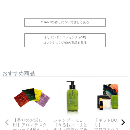
THANNの香りについて詳しく見る
オリエンタルエッセンス (OE)
コレクションの他の商品を見る
おすすめ商品
【香りのお試し
シャンプー OE
【ギフトBOX入
用】アロマテスタ
《うるおい・まと
り】
ーカード4種セット
まり・乾燥ケアを
アロマ＆ヘアケア