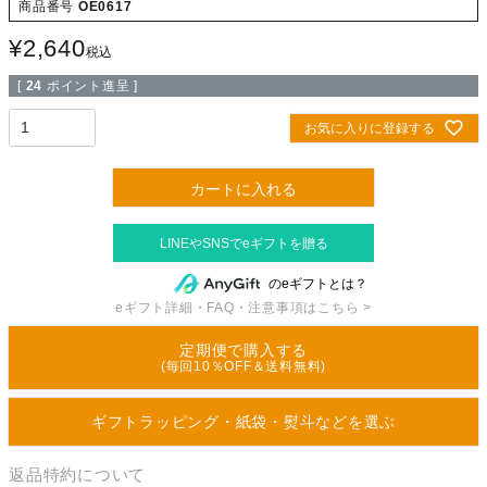
商品番号
OE0617
¥
2,640
税込
[
24
ポイント進呈 ]
お気に入りに登録する
カートに入れる
のeギフトとは？
eギフト詳細・FAQ・注意事項はこちら >
定期便で購入する
(毎回10％OFF＆送料無料)
ギフトラッピング・紙袋・熨斗などを選ぶ
返品特約について