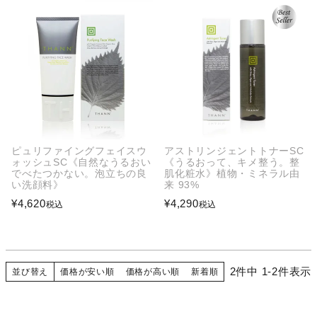
ピュリファイングフェイスウ
アストリンジェントトナーSC
ォッシュSC《自然なうるおい
《うるおって、キメ整う。整
でべたつかない。泡立ちの良
肌化粧水》植物・ミネラル由
い洗顔料》
来 93%
¥
4,620
¥
4,290
税込
税込
2
件中
1
-
2
件表示
並び替え
価格が安い順
価格が高い順
新着順