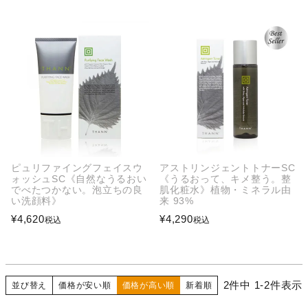
ピュリファイングフェイスウ
アストリンジェントトナーSC
ォッシュSC《自然なうるおい
《うるおって、キメ整う。整
でべたつかない。泡立ちの良
肌化粧水》植物・ミネラル由
い洗顔料》
来 93%
¥
4,620
¥
4,290
税込
税込
2
件中
1
-
2
件表示
並び替え
価格が安い順
価格が高い順
新着順