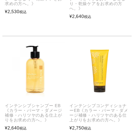
求めの方へ。》
り・乾燥ケアをお求めの方
へ。》
¥
2,530
税込
¥
2,640
税込
インテンシブシャンプー EB
インテンシブコンディショナ
《カラー・パーマ・ダメージ
ーEB《カラー・パーマ・ダメ
補修・ハリツヤのある仕上が
ージ補修・ハリツヤのある仕
りをお求めの方へ。》
上がりをお求めの方へ。》
¥
2,640
¥
2,750
税込
税込