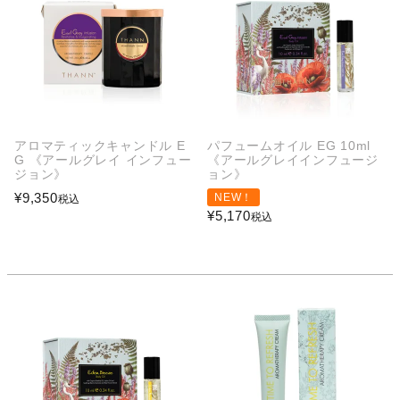
アロマティックキャンドル E
パフュームオイル EG 10ml
G 《アールグレイ インフュー
《アールグレイインフュージ
ジョン》
ョン》
¥
9,350
NEW！
税込
¥
5,170
税込