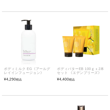
ボディミルク EG《アールグ
ボディバターEB 100ｇｘ2本
レイインフュージョン》
セット 《エデンブリーズ》
¥
4,290
¥
4,400
税込
税込