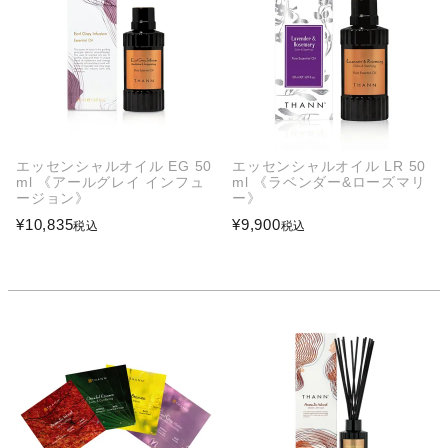
エッセンシャルオイル EG 50
エッセンシャルオイル LR 50
ml 《アールグレイ インフュ
ml 《ラベンダー&ローズマリ
ージョン》
ー》
¥
10,835
¥
9,900
税込
税込