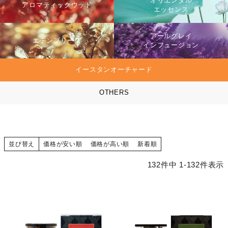
オリエンタル
アロマティックウッド
エッセンス
アールグレイ
エデンブリーズ
インフュージョン
イースタンオーチャード
OTHERS
並び替え
価格が安い順
価格が高い順
新着順
132
件中
1
-
132
件表示