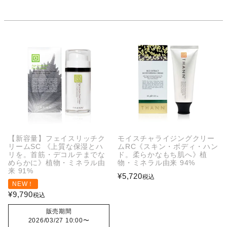
【新容量】フェイスリッチク
モイスチャライジングクリー
リームSC 《上質な保湿とハ
ムRC《スキン・ボディ・ハン
リを。首筋・デコルテまでな
ド。柔らかなもち肌へ》植
めらかに》植物・ミネラル由
物・ミネラル由来 94%
来 91%
¥
5,720
税込
NEW！
¥
9,790
税込
販売期間
2026/03/27 10:00
〜