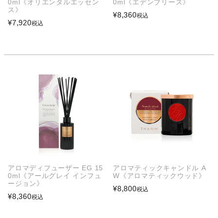
0ml《オリエンタルエッセン
0ml《エデンブリーズ》
ス》
¥
8,360
税込
¥
7,920
税込
アロマディフューザー EG 15
アロマティックキャンドル A
0ml《アールグレイ インフュ
W《アロマティックウッド》
ージョン》
¥
8,800
税込
¥
8,360
税込