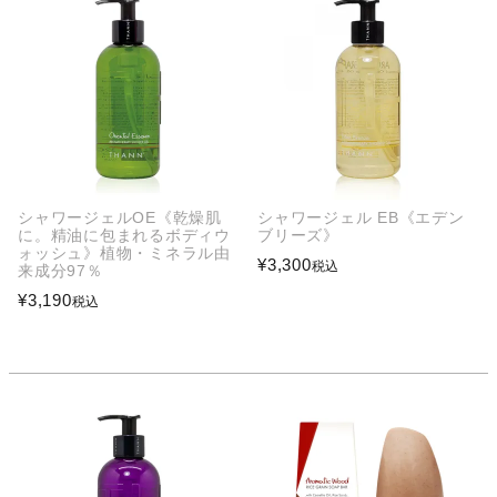
シャワージェルOE《乾燥肌
シャワージェル EB《エデン
に。精油に包まれるボディウ
ブリーズ》
ォッシュ》植物・ミネラル由
¥
3,300
税込
来成分97％
¥
3,190
税込