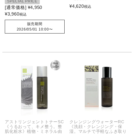
SPECIAL PRICE
¥
4,620
税込
[通常価格]
¥
4,950
¥
3,960
税込
販売期間
2026/05/01 10:00
〜
アストリンジェントトナーSC
クレンジングウォーターRC
《うるおって、キメ整う。整
《洗顔・クレンジング・保
肌化粧水》植物・ミネラル由
湿。マルチで手軽なふき取り