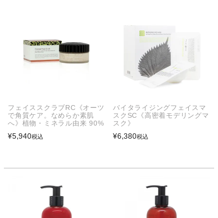
フェイススクラブRC《オーツ
バイタライジングフェイスマ
で角質ケア。なめらか素肌
スクSC《高密着モデリングマ
へ》植物・ミネラル由来 90%
スク》
¥
5,940
¥
6,380
税込
税込