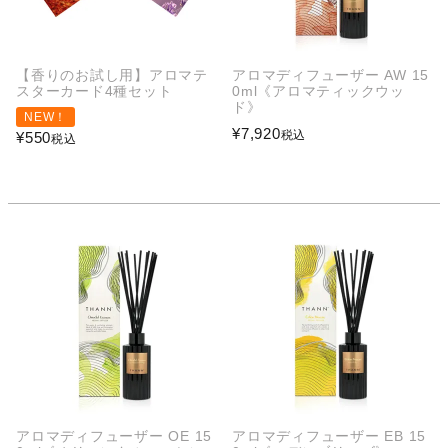
【香りのお試し用】アロマテ
アロマディフューザー AW 15
スターカード4種セット
0ml《アロマティックウッ
ド》
NEW！
¥
7,920
税込
¥
550
税込
アロマディフューザー OE 15
アロマディフューザー EB 15