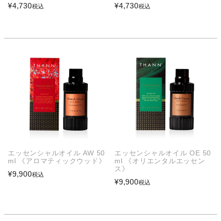
¥
4,730
¥
4,730
税込
税込
エッセンシャルオイル AW 50
エッセンシャルオイル OE 50
ml 《アロマティックウッド》
ml 《オリエンタルエッセン
ス》
¥
9,900
税込
¥
9,900
税込