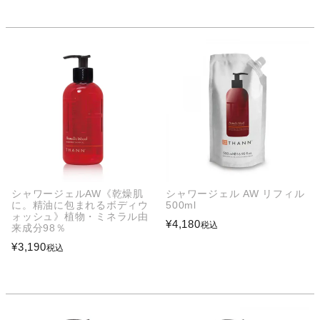
シャワージェルAW《乾燥肌
シャワージェル AW リフィル
に。精油に包まれるボディウ
500ml
ォッシュ》植物・ミネラル由
¥
4,180
税込
来成分98％
¥
3,190
税込