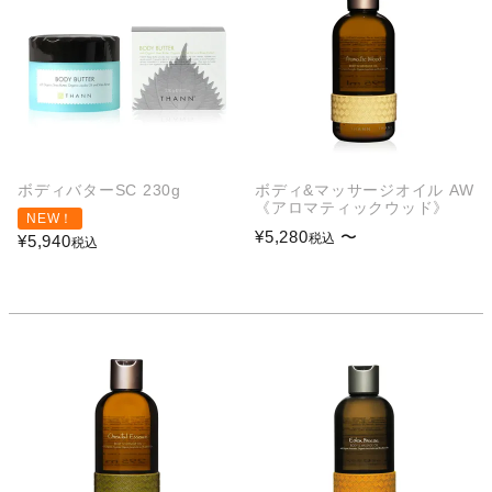
ボディバターSC 230g
ボディ&マッサージオイル AW
《アロマティックウッド》
NEW！
¥
5,280
〜
税込
¥
5,940
税込