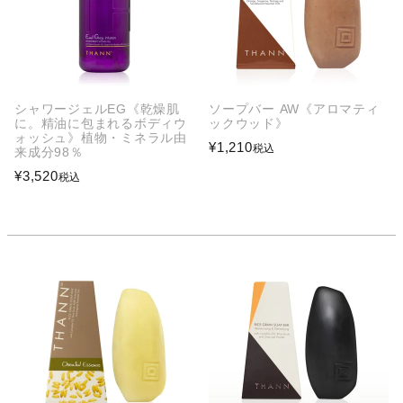
シャワージェルEG《乾燥肌
ソープバー AW《アロマティ
に。精油に包まれるボディウ
ックウッド》
ォッシュ》植物・ミネラル由
¥
1,210
税込
来成分98％
¥
3,520
税込