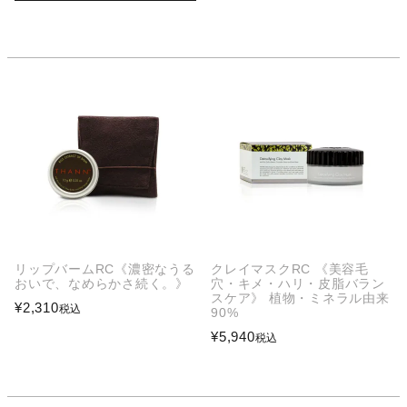
リップバームRC《濃密なうる
クレイマスクRC 《美容毛
おいで、なめらかさ続く。》
穴・キメ・ハリ・皮脂バラン
スケア》 植物・ミネラル由来
¥
2,310
税込
90%
¥
5,940
税込