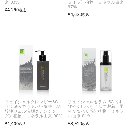
来 93%
タイプ》植物・ミネラル由来
97%
¥
4,290
税込
¥
4,620
税込
フェイシャルクレンザーSC
フェイシャルセラム SC《す
《低刺激でうるおい保持。弱
ばやく肌へなじんで密着。柔
酸性ジェル洗顔クレンジン
らかなハリ感》植物・ミネラ
グ》植物・ミネラル由来 98%
ル由来 81%
¥
4,400
¥
8,910
税込
税込