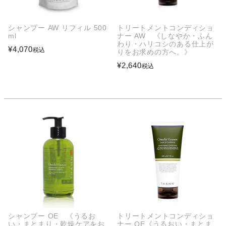
シャンプー AW リフィル 500
トリートメントコンディショ
ml
ナー AW 《しなやか・ふん
わり・ハリコシのある仕上が
¥
4,070
税込
りをお求めの方へ。》
¥
2,640
税込
シャンプー OE 《うるお
トリートメントコンディショ
い・まとまり・乾燥ケアをお
ナー OE《うるおい・まとま