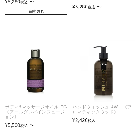
¥
5,280
〜
税込
¥
5,280
〜
税込
在庫切れ
ボディ&マッサージオイル EG
ハンドウォッシュ AW 《ア
《アールグレイインフュージ
ロマティックウッド》
ョン》
¥
2,420
税込
¥
5,500
〜
税込