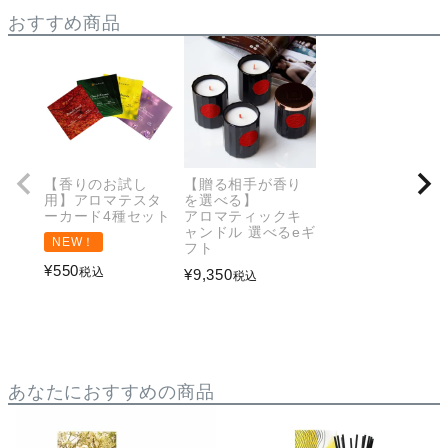
おすすめ商品
【香りのお試し
【贈る相手が香り
用】アロマテスタ
を選べる】
ーカード4種セット
アロマティックキ
ャンドル 選べるeギ
NEW！
フト
¥
550
税込
¥
9,350
税込
あなたにおすすめの商品