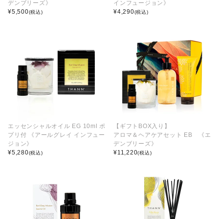
デンブリーズ》
インフュージョン》
¥
5,500
¥
4,290
(税込)
(税込)
エッセンシャルオイル EG 10ml ポ
【ギフトBOX入り】
プリ付 《アールグレイ インフュー
アロマ＆ヘアケアセット EB 《エ
ジョン》
デンブリーズ》
¥
5,280
¥
11,220
(税込)
(税込)