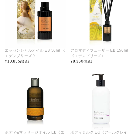
エッセンシャルオイル EB 50ml 《
アロマディフューザー EB 150ml
エデンブリーズ 》
《エデンブリーズ》
¥
10,835
¥
8,360
(税込)
(税込)
ボディ&マッサージオイル EB《エ
ボディミルク EG《アールグレイ