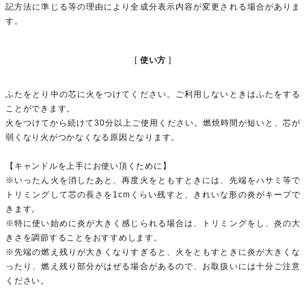
記方法に準じる等の理由により全成分表示内容が変更される場合がありま
す。
使い方
ふたをとり中の芯に火をつけてください。ご利用しないときはふたをする
ことができます。
火をつけてから続けて30分以上ご使用ください。燃焼時間が短いと、芯が
弱くなり火がつかなくなる原因となります。
【キャンドルを上手にお使い頂くために】
※いったん火を消したあと、再度火をともすときには、先端をハサミ等で
トリミングして芯の長さを1cmくらい残すと、きれいな形の炎がキープで
きます。
※特に使い始めに炎が大きく感じられる場合は、トリミングをし、炎の大
きさを調節することをおすすめします。
※先端の燃え残りが大きくなりすぎると、火をともすときに炎が大きくな
ったり、燃え残り部分がはぜる場合があるので、お取扱いには十分ご注意
ください。