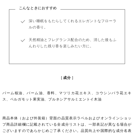
こんなときにおすすめ
深い睡眠をもたらしてくれるエレガントなフローラ
ルの香り。
天然精油とフレグランス配合のため、消した後もふ
んわりした残り香を楽しみたい方に。
成分
パーム核油、パーム油、香料、マツリカ花エキス、コウシンバラ花エキ
ス、ベルガモット果実油、ブルネシアサルミエントイ木油
商品本体（および外装箱）背面の品質表示ラベルおよびオンラインショッ
プ商品詳細欄に記載されている全成分リストは、一部表記が異なる場合が
ございますのであらかじめご了承ください。品質向上や国際的な成分名表