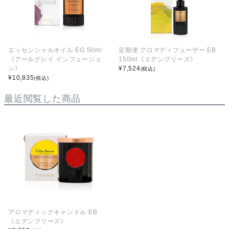
エッセンシャルオイル EG 50ml
定期便 アロマディフューザー EB
《アールグレイ インフュージョ
150ml《エデンブリーズ》
ン》
¥
7,524
(税込)
¥
10,835
(税込)
最近閲覧した商品
アロマティックキャンドル EB
《エデンブリーズ》