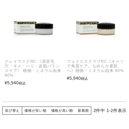
クレイマスクRC 《美容毛
フェイススクラブRC《オーツ
穴・キメ・ハリ・皮脂バラン
で角質ケア。なめらか素肌
スケア》 植物・ミネラル由来
へ》植物・ミネラル由来 90%
90%
¥
5,940
税込
¥
5,940
税込
2
件中
1
-
2
件表示
並び替え
価格が安い順
価格が高い順
新着順