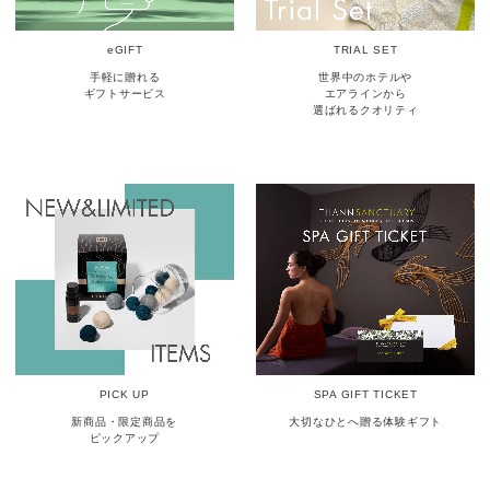
eGIFT
TRIAL SET
手軽に贈れる
世界中のホテルや
ギフトサービス
エアラインから
選ばれるクオリティ
PICK UP
SPA GIFT TICKET
新商品・限定商品を
大切なひとへ贈る体験ギフト
ピックアップ