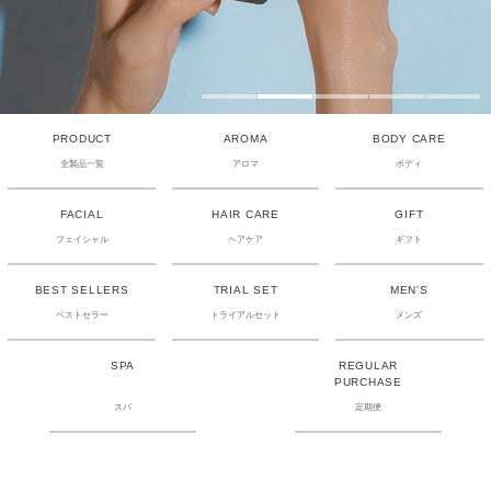
PRODUCT
AROMA
BODY CARE
全製品一覧
アロマ
ボディ
FACIAL
HAIR CARE
GIFT
フェイシャル
ヘアケア
ギフト
BEST SELLERS
TRIAL SET
MEN'S
ベストセラー
トライアルセット
メンズ
SPA
REGULAR
PURCHASE
スパ
定期便