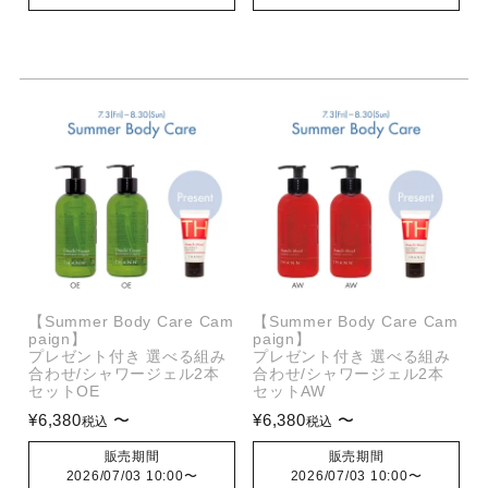
【Summer Body Care Cam
【Summer Body Care Cam
paign】
paign】
プレゼント付き 選べる組み
プレゼント付き 選べる組み
合わせ/シャワージェル2本
合わせ/シャワージェル2本
セットOE
セットAW
¥
6,380
〜
¥
6,380
〜
税込
税込
販売期間
販売期間
2026/07/03 10:00
〜
2026/07/03 10:00
〜