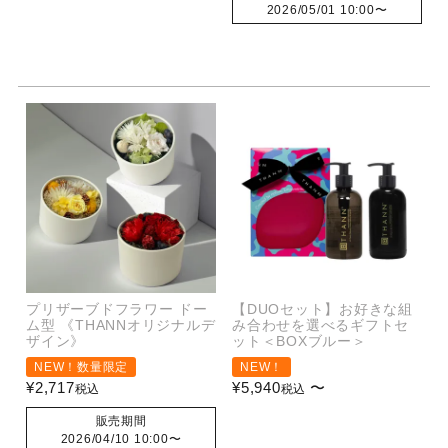
2026/05/01 10:00
〜
プリザーブドフラワー ドー
【DUOセット】お好きな組
ム型 《THANNオリジナルデ
み合わせを選べるギフトセ
ザイン》
ット＜BOXブルー＞
NEW！数量限定
NEW！
¥
2,717
¥
5,940
〜
税込
税込
販売期間
2026/04/10 10:00
〜