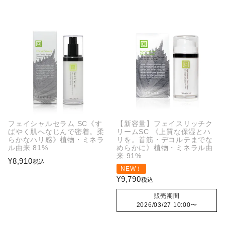
フェイシャルセラム SC《す
【新容量】フェイスリッチク
ばやく肌へなじんで密着。柔
リームSC 《上質な保湿とハ
らかなハリ感》植物・ミネラ
リを。首筋・デコルテまでな
ル由来 81%
めらかに》植物・ミネラル由
来 91%
¥
8,910
税込
NEW！
¥
9,790
税込
販売期間
2026/03/27 10:00
〜