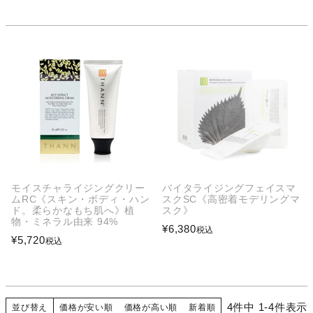
モイスチャライジングクリー
バイタライジングフェイスマ
ムRC《スキン・ボディ・ハン
スクSC《高密着モデリングマ
ド。柔らかなもち肌へ》植
スク》
物・ミネラル由来 94%
¥
6,380
税込
¥
5,720
税込
4
件中
1
-
4
件表示
並び替え
価格が安い順
価格が高い順
新着順