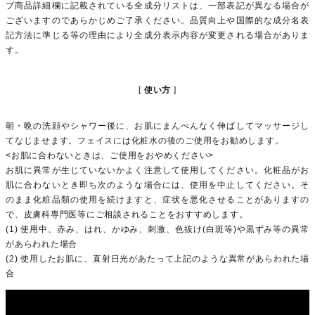
プ商品詳細欄に記載されている全成分リストは、一部表記が異なる場合が
ございますのであらかじめご了承ください。品質向上や国際的な成分名表
記方法に準じる等の理由により全成分表示内容が変更される場合がありま
す。
使い方
朝・晩の洗顔やシャワー後に、お肌にまんべんなく伸ばしてマッサージし
てなじませます。フェイスには化粧水の後のご使用をお勧めします。
<お肌に合わないときは、ご使用をおやめください>
お肌に異常が生じていないかよく注意して使用してください。化粧品がお
肌に合わないとき即ち次のような場合には、使用を中止してください。そ
のまま化粧品類の使用を続けますと、症状を悪化させることがありますの
で、皮膚科専門医等にご相談されることをおすすめします。
(1) 使用中、赤み、はれ、かゆみ、刺激、色抜け(白斑等)や黒ずみ等の異常
があらわれた場合
(2) 使用したお肌に、直射日光があたって上記のような異常があらわれた場
合