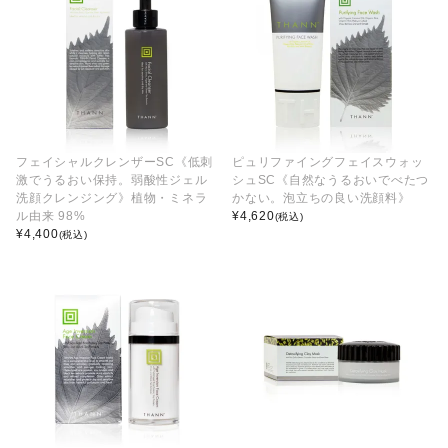
フェイシャルクレンザーSC《低刺
ピュリファイングフェイスウォッ
激でうるおい保持。弱酸性ジェル
シュSC《自然なうるおいでべたつ
洗顔クレンジング》植物・ミネラ
かない。泡立ちの良い洗顔料》
ル由来 98%
¥
4,620
(税込)
¥
4,400
(税込)