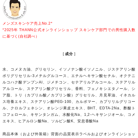
メンズスキンケア売上No.2*
*2025年 THANN公式オンラインショップ スキンケア部門での男性購入数
に基づく(自社調べ）
成分
水、コメヌカ油、グリセリン、イソノナン酸イソノニル、ジステアリン酸
ポリグリセリル-3メチルグルコース、エチルヘキサン酸セチル、オクテニ
ルコハク酸デンプンAl、ジメチコン、セテアリルアルコール、ステアリル
アルコール、ステアリン酸グリセリル、香料、フェノキシエタノール、シ
ア脂、トリ（カプリル酸／カプリン酸）グリセリル、月見草油、イネカル
ス培養エキス、ステアリン酸PEG-100、カルボマー、カプリリルグリコー
ル、クロルフェネシン、オレンジ果皮エキス、BHT、EDTA-2Na、酢酸ト
コフェロール、キサンタンガム、水酸化Na、1,2-ヘキサンジオール、コメ
エキス、ヒアルロン酸Na、ソルビン酸K、安息香酸Na
商品本体（および外装箱）背面の品質表示ラベルおよびオンラインショッ