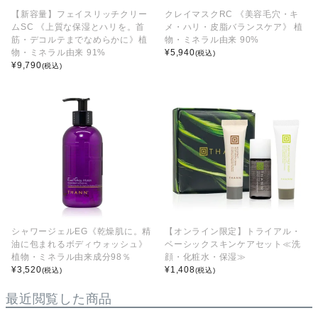
【新容量】フェイスリッチクリー
クレイマスクRC 《美容毛穴・キ
ムSC 《上質な保湿とハリを。首
メ・ハリ・皮脂バランスケア》 植
筋・デコルテまでなめらかに》植
物・ミネラル由来 90%
物・ミネラル由来 91%
¥
5,940
(税込)
¥
9,790
(税込)
シャワージェルEG《乾燥肌に。精
【オンライン限定】トライアル・
油に包まれるボディウォッシュ》
ベーシックスキンケアセット≪洗
植物・ミネラル由来成分98％
顔・化粧水・保湿≫
¥
3,520
¥
1,408
(税込)
(税込)
最近閲覧した商品