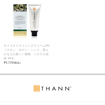
モイスチャライジングクリームRC
《スキン・ボディ・ハンド。柔ら
かなもち肌へ》植物・ミネラル由
来 94%
¥
5,720
(税込)