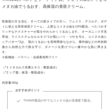
メヌカ油でうるおす、高保湿の美容クリーム。
乾燥肌の方を含む、すべての肌タイプの方へ。フェイス、デコルテ、ボデ
ィに使える美容保湿クリーム。 上質なコメヌカ油を10%配合。べたつかず
リッチなテクスチャーが肌をやわらかくうるおします。 オーガニック月見
草油、ライスステムセルエキス*1が肌にハリ・つやを与え、コメヌカ油と
シアバター*2は、 肌のうるおいを長時間保ちながら、紫外線などの外的刺
激から自然な力で肌を守り、ダメージを受けづらい健やかな肌に導きま
す。
※鉱物油・パラベン・合成着色料フリー
（*1 イネカルス培養エキス：整肌成分）
（*2 シア脂：保湿・整肌成分）
内容量:80g
おすすめポイント
THANN製品の中でもコメヌカ油が高濃度で配合。