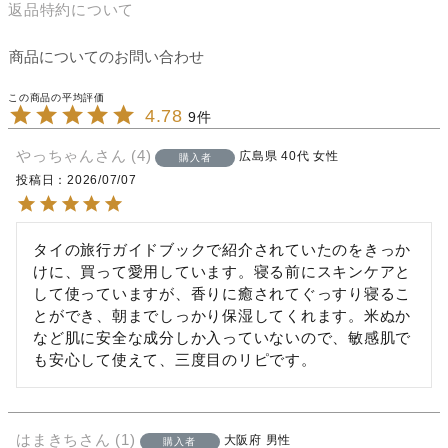
返品特約について
商品についてのお問い合わせ
4.78
9
やっちゃん
4
広島県
40代
女性
購入者
投稿日
2026/07/07
タイの旅行ガイドブックで紹介されていたのをきっか
けに、買って愛用しています。寝る前にスキンケアと
して使っていますが、香りに癒されてぐっすり寝るこ
とができ、朝までしっかり保湿してくれます。米ぬか
など肌に安全な成分しか入っていないので、敏感肌で
も安心して使えて、三度目のリピです。
はまきち
1
大阪府
男性
購入者