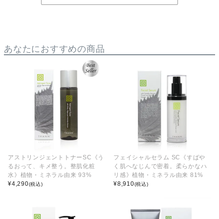
あなたにおすすめの商品
アストリンジェントトナーSC《う
フェイシャルセラム SC《すばや
るおって、キメ整う。整肌化粧
く肌へなじんで密着。柔らかなハ
水》植物・ミネラル由来 93%
リ感》植物・ミネラル由来 81%
¥
4,290
¥
8,910
(税込)
(税込)