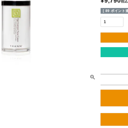
¥
9,790
税込
[
89
ポイント進