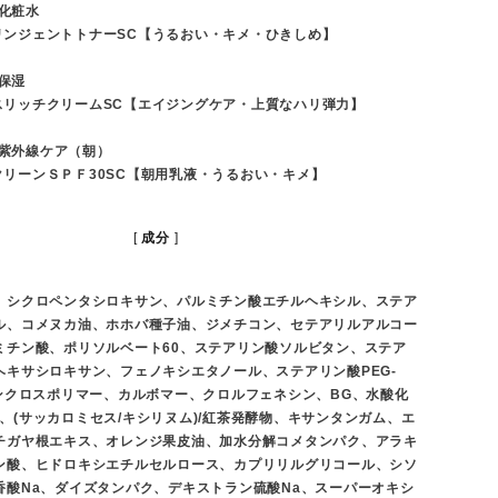
 :化粧水
リンジェントトナーSC【うるおい・キメ・ひきしめ】
 保湿
スリッチクリームSC【エイジングケア・上質なハリ弾力】
4: 紫外線ケア（朝）
クリーンＳＰＦ30SC【朝用乳液・うるおい・キメ】
成分
、シクロペンタシロキサン、パルミチン酸エチルヘキシル、ステア
ル、コメヌカ油、ホホバ種子油、ジメチコン、セテアリルアルコー
ミチン酸、ポリソルベート60、ステアリン酸ソルビタン、ステア
ヘキサシロキサン、フェノキシエタノール、ステアリン酸PEG-
コンクロスポリマー、カルボマー、クロルフェネシン、BG、水酸化
2Na、(サッカロミセス/キシリヌム)/紅茶発酵物、キサンタンガム、エ
チガヤ根エキス、オレンジ果皮油、加水分解コメタンパク、アラキ
ン酸、ヒドロキシエチルセルロース、カプリリルグリコール、シソ
香酸Na、ダイズタンパク、デキストラン硫酸Na、スーパーオキシ