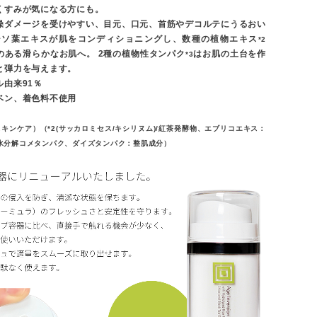
くすみが気になる方にも。
燥ダメージを受けやすい、目元、口元、首筋やデコルテにうるおい
シソ葉エキスが肌をコンディショニングし、数種の植物エキス
*2
のある滑らかなお肌へ。 2種の植物性タンパク
はお肌の土台を作
*3
と弾力を与えます。
由来91％
ベン、着色料不使用
スキンケア）（*2(サッカロミセス/キシリヌム)/紅茶発酵物、エブリコエキス：
加水分解コメタンパク、ダイズタンパク：整肌成分）