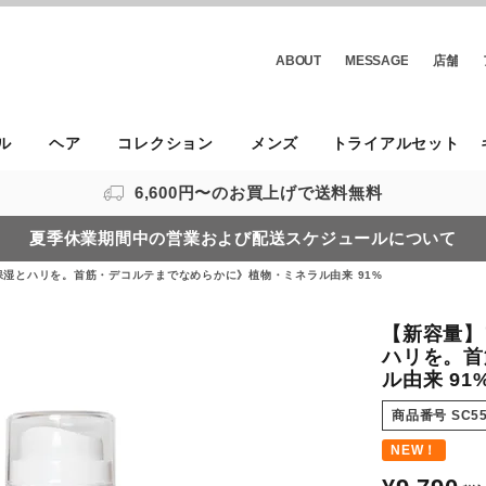
ABOUT
MESSAGE
店舗
ル
ヘア
コレクション
メンズ
トライアルセット
6,600円〜のお買上げで送料無料
夏季休業期間中の営業および配送スケジュールについて
保湿とハリを。首筋・デコルテまでなめらかに》植物・ミネラル由来 91%
【新容量】
ハリを。首
ル由来 91
商品番号
SC5
NEW！