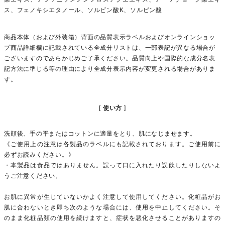
ス、フェノキシエタノール、ソルビン酸K、ソルビン酸
商品本体（および外装箱）背面の品質表示ラベルおよびオンラインショッ
プ商品詳細欄に記載されている全成分リストは、一部表記が異なる場合が
ございますのであらかじめご了承ください。品質向上や国際的な成分名表
記方法に準じる等の理由により全成分表示内容が変更される場合がありま
す。
使い方
洗顔後、手の平またはコットンに適量をとり、肌になじませます。
《ご使用上の注意は各製品のラベルにも記載されております。ご使用前に
必ずお読みください。》
・本製品は食品ではありません。誤って口に入れたり誤飲したりしないよ
うご注意ください。
お肌に異常が生じていないかよく注意して使用してください。化粧品がお
肌に合わないとき即ち次のような場合には、使用を中止してください。そ
のまま化粧品類の使用を続けますと、症状を悪化させることがありますの