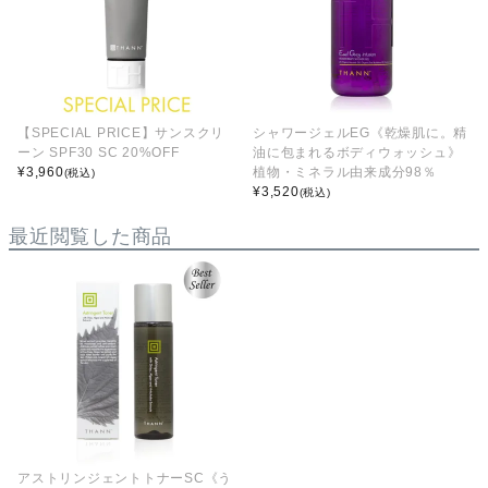
【SPECIAL PRICE】サンスクリ
シャワージェルEG《乾燥肌に。精
ーン SPF30 SC 20%OFF
油に包まれるボディウォッシュ》
¥
3,960
植物・ミネラル由来成分98％
(税込)
¥
3,520
(税込)
最近閲覧した商品
アストリンジェントトナーSC《う