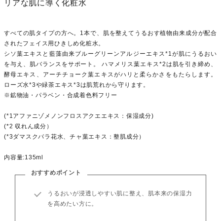
リアな肌に導く化粧水
すべての肌タイプの方へ。1本で、肌を整えてうるおす植物由来成分が配合
されたフェイス用ひきしめ化粧水。
シソ葉エキスと藍藻由来ブルーグリーンアルジーエキス*1が肌にうるおい
を与え、肌バランスをサポート。 ハマメリス葉エキス*2は肌を引き締め、
酵母エキス、アーチチョーク葉エキスがハリと柔らかさをもたらします。
ローズ水*3や緑茶エキス*3は肌荒れから守ります。
※鉱物油・パラベン・合成着色料フリー
(*1アファニゾメノンフロスアクエエキス：保湿成分)
(*2 収れん成分）
(*3ダマスクバラ花水、チャ葉エキス：整肌成分）
内容量:135ml
おすすめポイント
うるおいが浸透しやすい肌に整え、肌本来の保湿力
を高めたい方に。