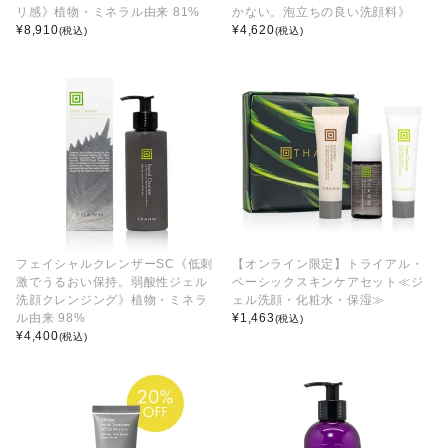
リ感》植物・ミネラル由来 81%
かない。泡立ちの良い洗顔料》
¥
8,910
¥
4,620
(税込)
(税込)
フェイシャルクレンザーSC《低刺
【オンライン限定】トライアル・
激でうるおい保持。弱酸性ジェル
ベーシックスキンケアセット≪ジ
洗顔クレンジング》植物・ミネラ
ェル洗顔・化粧水・保湿≫
ル由来 98%
¥
1,463
(税込)
¥
4,400
(税込)