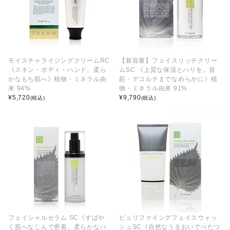
モイスチャライジングクリームRC
【新容量】フェイスリッチクリー
《スキン・ボディ・ハンド。柔ら
ムSC 《上質な保湿とハリを。首
かなもち肌へ》植物・ミネラル由
筋・デコルテまでなめらかに》植
来 94%
物・ミネラル由来 91%
¥
5,720
¥
9,790
(税込)
(税込)
フェイシャルセラム SC《すばや
ピュリファイングフェイスウォッ
く肌へなじんで密着。柔らかなハ
シュSC《自然なうるおいでべたつ