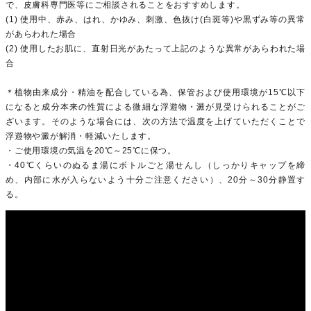
で、皮膚科専門医等にご相談されることをおすすめします。
(1) 使用中、赤み、はれ、かゆみ、刺激、色抜け(白斑等)や黒ずみ等の異常
があらわれた場合
(2) 使用したお肌に、直射日光があたって上記のような異常があらわれた場
合
＊植物由来成分・精油を配合している為、保管および使用環境が15℃以下
になると成分本来の性質による微細な浮遊物・澱が見受けられることがご
ざいます。そのような場合には、次の方法で温度を上げていただくことで
浮遊物や澱が解消・軽減いたします。
・ご使用環境の気温を20℃～25℃に保つ。
・40℃くらいのぬるま湯にボトルごと湯せんし（しっかりキャップを締
め、内部に水が入らないよう十分ご注意ください）、20分～30分静置す
る。