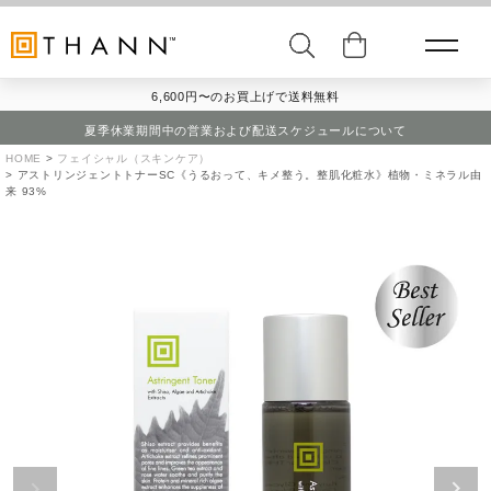
6,600円〜のお買上げで送料無料
夏季休業期間中の営業および配送スケジュールについて
HOME
フェイシャル（スキンケア）
アストリンジェントトナーSC《うるおって、キメ整う。整肌化粧水》植物・ミネラル由
来 93%