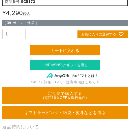
商品番号
SC5173
¥
4,290
税込
[
39
ポイント進呈 ]
お気に入りに登録する
カートに入れる
のeギフトとは？
eギフト詳細・FAQ・注意事項はこちら >
定期便で購入する
(毎回10％OFF＆送料無料)
ギフトラッピング・紙袋・熨斗などを選ぶ
返品特約について