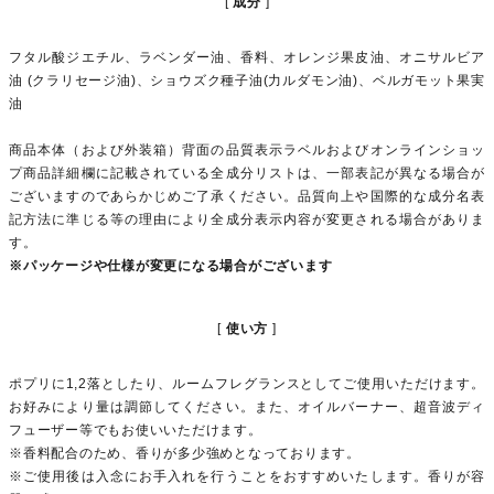
成分
フタル酸ジエチル、ラベンダー油、香料、オレンジ果皮油、オニサルビア
油 (クラリセージ油)、ショウズク種子油(力ルダモン油)、ベルガモット果実
油
商品本体（および外装箱）背面の品質表示ラベルおよびオンラインショッ
プ商品詳細欄に記載されている全成分リストは、一部表記が異なる場合が
ございますのであらかじめご了承ください。品質向上や国際的な成分名表
記方法に準じる等の理由により全成分表示内容が変更される場合がありま
す。
※パッケージや仕様が変更になる場合がございます
使い方
ポプリに1,2落としたり、ルームフレグランスとしてご使用いただけます。
お好みにより量は調節してください。また、オイルバーナー、超音波ディ
フューザー等でもお使いいただけます。
※香料配合のため、香りが多少強めとなっております。
※ご使用後は入念にお手入れを行うことをおすすめいたします。香りが容