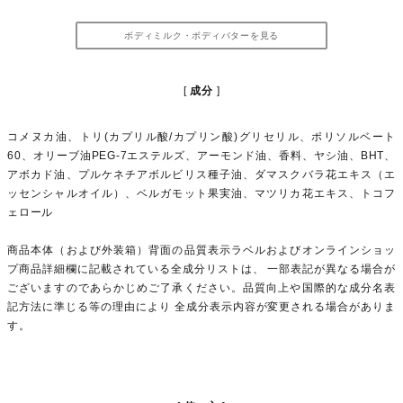
ボディミルク・ボディバターを見る
成分
コメヌカ油、トリ(カプリル酸/カプリン酸)グリセリル、ポリソルベート
60、オリーブ油PEG-7エステルズ、アーモンド油、香料、ヤシ油、BHT、
アボカド油、プルケネチアボルビリス種子油、ダマスクバラ花エキス（エ
ッセンシャルオイル）、ベルガモット果実油、マツリカ花エキス、トコフ
ェロール
商品本体（および外装箱）背面の品質表示ラベルおよびオンラインショッ
プ商品詳細欄に記載されている全成分リストは、 一部表記が異なる場合が
ございますのであらかじめご了承ください。品質向上や国際的な成分名表
記方法に準じる等の理由により 全成分表示内容が変更される場合がありま
す。