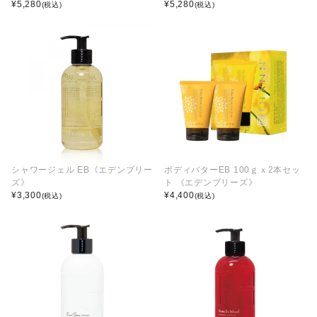
¥
5,280
¥
5,280
(税込)
(税込)
シャワージェル EB《エデンブリー
ボディバターEB 100ｇｘ2本セッ
ズ》
ト 《エデンブリーズ》
¥
3,300
¥
4,400
(税込)
(税込)