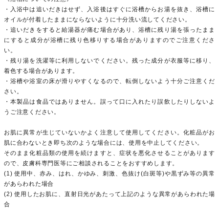
・入浴中は追いだきはせず、入浴後はすぐに浴槽からお湯を抜き、浴槽に
オイルが付着したままにならないように十分洗い流してください。
・追いだきをすると給湯器が痛む場合があり、浴槽に残り湯を張ったまま
にすると成分が浴槽に残り色移りする場合がありますのでご注意くださ
い。
・残り湯を洗濯等に利用しないでください。残った成分が衣服等に移り、
着色する場合があります。
・浴槽や浴室の床が滑りやすくなるので、転倒しないよう十分ご注意くだ
さい。
・本製品は食品ではありません。誤って口に入れたり誤飲したりしないよ
うご注意ください。
お肌に異常が生じていないかよく注意して使用してください。化粧品がお
肌に合わないとき即ち次のような場合には、使用を中止してください。
そのまま化粧品類の使用を続けますと、症状を悪化させることがあります
ので、皮膚科専門医等にご相談されることをおすすめします。
(1) 使用中、赤み、はれ、かゆみ、刺激、色抜け(白斑等)や黒ずみ等の異常
があらわれた場合
(2) 使用したお肌に、直射日光があたって上記のような異常があらわれた場
合