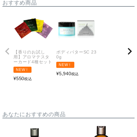
おすすめ商品
【香りのお試し
ボディバターSC 23
用】アロマテスタ
0g
ーカード4種セット
NEW！
NEW！
¥
5,940
税込
¥
550
税込
あなたにおすすめの商品