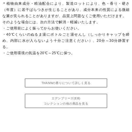
＊植物由来成分・精油配合により、製造ロットにより、色・香り・硬さ
（年度）に若干ばらつきが生じることがあり、成分本来の性質による微細
な澱が見られることがありますが、品質上問題なくご使用いただけます。
そのような場合には、次の方法で解消・軽減いたします。
・ご使用前によく振ってからお使いください。
・40℃くらいのぬるま湯にボトルごと湯せんし（しっかりキャップを締
め、内部に水が入らないよう十分ご注意ください）、20分～30分静置す
る。
・ご使用環境の気温を20℃～25℃に保つ。
THANNの香りについて詳しく見る
エデンブリーズ(EB)
コレクションの他の商品を見る