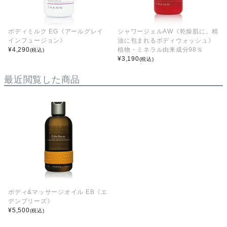
ボディミルク EG《アールグレイ
シャワージェルAW《乾燥肌に。精
インフュージョン》
油に包まれるボディウォッシュ》
¥
4,290
植物・ミネラル由来成分98％
(税込)
¥
3,190
(税込)
最近閲覧した商品
ボディ&マッサージオイル EB《エ
デンブリーズ》
¥
5,500
(税込)