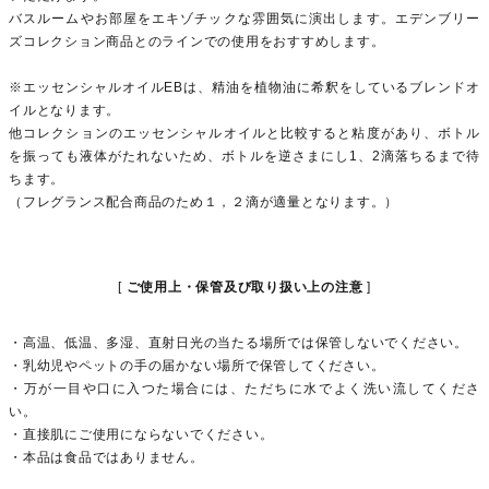
バスルームやお部屋をエキゾチックな雰囲気に演出します。エデンブリー
ズコレクション商品とのラインでの使用をおすすめします。
※エッセンシャルオイルEBは、精油を植物油に希釈をしているブレンドオ
イルとなります。
他コレクションのエッセンシャルオイルと比較すると粘度があり、ボトル
を振っても液体がたれないため、ボトルを逆さまにし1、2滴落ちるまで待
ちます。
（フレグランス配合商品のため１，２滴が適量となります。）
ご使用上・保管及び取り扱い上の注意
・高温、低温、多湿、直射日光の当たる場所では保管しないでください。
・乳幼児やペットの手の届かない場所で保管してください。
・万が一目や口に入つた場合には、ただちに水でよく洗い流してくださ
い。
・直接肌にご使用にならないでください。
・本品は食品ではありません。