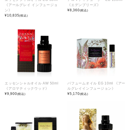
《アールグレイ インフュージョ
《エデンブリーズ》
ン》
¥
8,360
(税込)
¥
10,835
(税込)
エッセンシャルオイル AW 50ml
パフュームオイル EG 10ml 《アー
《アロマティックウッド》
ルグレイインフュージョン》
¥
9,900
¥
5,170
(税込)
(税込)