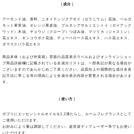
成分
アーモンド油、香料、ニオイテンジクアオイ（ゼラニウム）花油、ベルガ
モット果実油、オレンジ果皮油、ブルネシアサルミエントイ（ガイアック
ウッド）木油、チョウジ（クローブ）つぼみ油、マツリカ（ジャスミン）
花エキス、ギンコウボク花油、チューベロース花エキス、ハス花エキス、
ダマスクバラ花エキス
商品本体（および外装箱）背面の品質表示ラベルおよびオンラインショッ
プ商品詳細欄に記載されている全成分リストは、一部表記が異なる場合が
ございますのであらかじめご了承ください。品質向上や国際的な成分名表
記方法に準じる等の理由により全成分表示内容が変更される場合がありま
す。
使い方
ポプリにエッセンシャルオイルを1,2滴たらし、ルームフレグランスとして
ご使用いただけます。
お好みにより量は調節してください。超音波ディフューザー等でもお使い
いただけます。