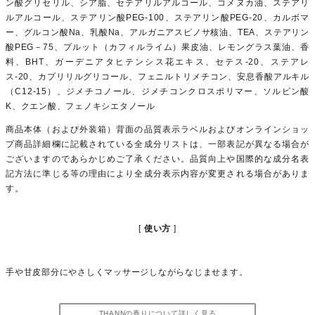
ン酸グリセリル、シア脂、セテアリルアルコール、コメヌカ油、ステアリ
ルアルコール、ステアリン酸PEG-100、ステアリン酸PEG-20、カルボマ
ー、グルコン酸Na、乳酸Na、アルガニアスピノサ核油、TEA、ステアリン
酸PEG－75、プルット（カフィルライム）果皮油、レモングラス葉油、香
料、BHT、ガーデニアタヒテンシス花エキス、セテス-20、ステアレ
ス-20、カプリリルグリコール、フェニルトリメチコン、安息香酸アルキル
（C12-15）、ジメチコノール、ジメチコンクロスポリマー、ソルビン酸
K、クエン酸、フェノキシエタノール
商品本体（および外装箱）背面の品質表示ラベルおよびオンラインショッ
プ商品詳細欄に記載されている全成分リストは、一部表記が異なる場合が
ございますのであらかじめご了承ください。品質向上や国際的な成分名表
記方法に準じる等の理由により全成分表示内容が変更される場合がありま
す。
使い方
手や甘皮部分にやさしくマッサージしながらなじませます。
THANNの香りについて詳しく見る