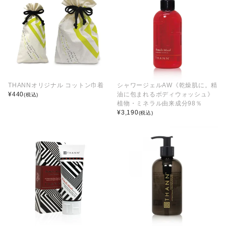
THANNオリジナル コットン巾着
シャワージェルAW《乾燥肌に。精
¥
440
油に包まれるボディウォッシュ》
(税込)
植物・ミネラル由来成分98％
¥
3,190
(税込)