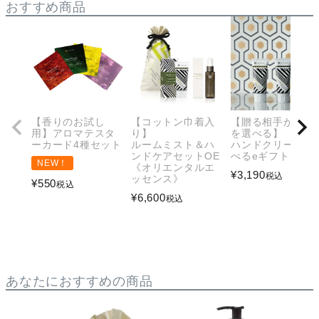
おすすめ商品
【香りのお試し
【コットン巾着入
【贈る相手が香り
用】アロマテスタ
り】
を選べる】
ーカード4種セット
ルームミスト＆ハ
ハンドクリーム 選
ンドケアセットOE
べるeギフト
NEW！
《オリエンタルエ
¥
3,190
税込
ッセンス》
¥
550
税込
¥
6,600
税込
あなたにおすすめの商品