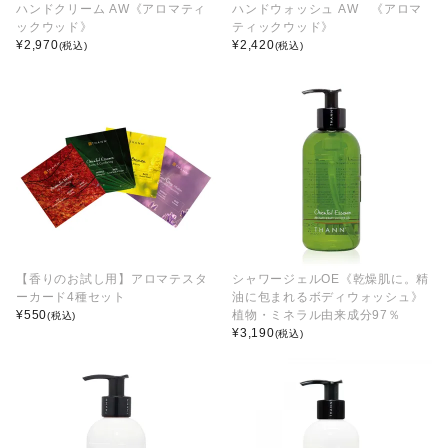
ハンドクリーム AW《アロマティ
ハンドウォッシュ AW 《アロマ
ックウッド》
ティックウッド》
¥
2,970
¥
2,420
(税込)
(税込)
【香りのお試し用】アロマテスタ
シャワージェルOE《乾燥肌に。精
ーカード4種セット
油に包まれるボディウォッシュ》
¥
550
植物・ミネラル由来成分97％
(税込)
¥
3,190
(税込)