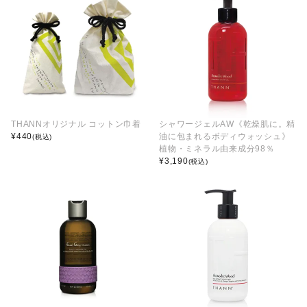
THANNオリジナル コットン巾着
シャワージェルAW《乾燥肌に。精
¥
440
油に包まれるボディウォッシュ》
(税込)
植物・ミネラル由来成分98％
¥
3,190
(税込)