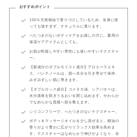
おすすめポイント
100％天然精油で香りづけしているため、全身に使
っても強すぎず、ナチュラルに香ります。
べたつきのないボディケアをお探しの方に。夏用の
保湿ケアアイテムとしても。
お肌が乾燥しやすい男性にも使いやすいテクスチャ
ー。
【新成分のダブルモイスト成分】アロエベラエキ
ス、パンテノールは、肌へ水分を引き寄せて保持、
みずみずしい肌に導きます。
【ダブルロック成分】コメヌカ油、シアバターは、
水分蒸発を防ぎうるおいを閉じ込めます。やわらか
でなめらかな質感へ肌を整えます。
シリコンフリーで、べたつきのないテクスチャー。
ボディ＆マッサージオイルを少し混ぜると、精油の
香りがより豊かに広がりリラックス効果を高めま
す。テクスチャーはなめらかで伸びがよくなり、全