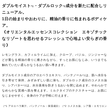
ダブルモイスト
・ダブルロック
成分を新たに配合しリ
*1
*2
ニューアル。
1日の始まりやおわりに、精油の香りに包まれるボディケ
ア。
《オリエンタルエッセンスコレクション エキゾチック
なリゾートを思わせるフレッシュで心地よい安らぎの香
り》
レモングラス、カフィルライムに加え、クローブ、バジル、ジンジャーな
どが重なる精油の香りに癒されながら、すっとお肌になじみ、いつまでも
触れていたい柔らかなうるおい肌へ導きます。
ダブルモイスト成分のアロエベラエキス
、パンテノール
は、肌へ水分を
*1
*1
引き寄せて保持、みずみずしい肌に保ち、ダブルロック成分のコメヌカ油
、シアバター
は、水分蒸発を防ぎうるおいを閉じ込めます。やわらかで
*2
*2
なめらかな質感へ肌を整えます。ミルクタイプのテクスチャーは、お肌に
なじませやすく、全身のケアが手軽に行えます。
（*1 アロエベラ液汁、パンテノール：保湿成分）（*2 コメヌカ油、シア脂：エモリエン