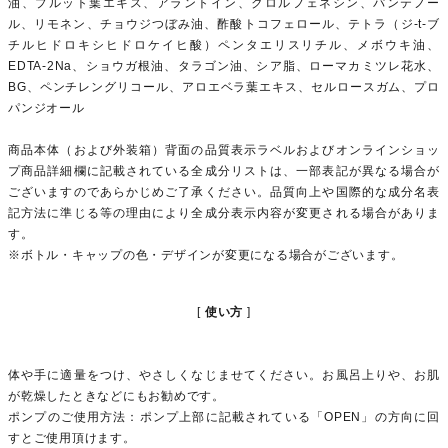
油、プルット葉エキス、アラントイン、クロルフェネシン、パンテノー
ル、リモネン、チョウジつぼみ油、酢酸トコフェロール、テトラ（ジ-t-ブ
チルヒドロキシヒドロケイヒ酸）ペンタエリスリチル、メボウキ油、
EDTA-2Na、ショウガ根油、タラゴン油、シア脂、ローマカミツレ花水、
BG、ペンチレングリコール、アロエベラ葉エキス、セルロースガム、プロ
パンジオール
商品本体（および外装箱）背面の品質表示ラベルおよびオンラインショッ
プ商品詳細欄に記載されている全成分リストは、一部表記が異なる場合が
ございますのであらかじめご了承ください。品質向上や国際的な成分名表
記方法に準じる等の理由により全成分表示内容が変更される場合がありま
す。
※ボトル・キャップの色・デザインが変更になる場合がございます。
使い方
体や手に適量をつけ、やさしくなじませてください。お風呂上りや、お肌
が乾燥したときなどにもお勧めです。
ポンプのご使用方法：ポンプ上部に記載されている「OPEN」の方向に回
すとご使用頂けます。