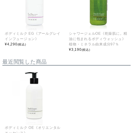
ボディミルク EG《アールグレイ
シャワージェルOE《乾燥肌に。精
インフュージョン》
油に包まれるボディウォッシュ》
¥
4,290
植物・ミネラル由来成分97％
(税込)
¥
3,190
(税込)
最近閲覧した商品
ボディミルク OE《オリエンタル
エッセンス》