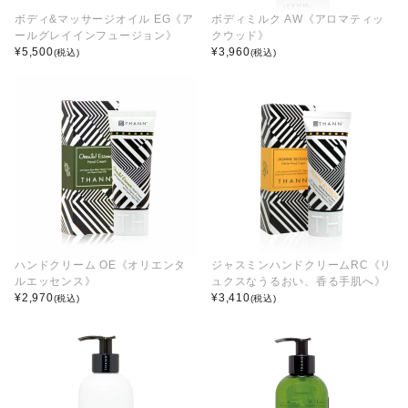
ボディ&マッサージオイル EG《ア
ボディミルク AW《アロマティッ
ールグレイインフュージョン》
クウッド》
¥
5,500
¥
3,960
(税込)
(税込)
ハンドクリーム OE《オリエンタ
ジャスミンハンドクリームRC《リ
ルエッセンス》
ュクスなうるおい、香る手肌へ》
¥
2,970
¥
3,410
(税込)
(税込)