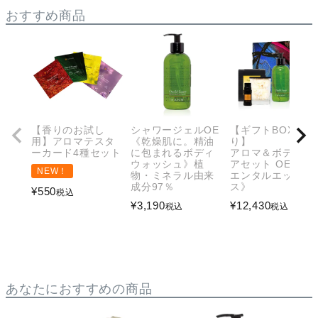
おすすめ商品
【香りのお試し
シャワージェルOE
【ギフトBOX入
用】アロマテスタ
《乾燥肌に。精油
り】
ーカード4種セット
に包まれるボディ
アロマ＆ボディケ
ウォッシュ》植
アセット OE《オ
NEW！
物・ミネラル由来
エンタルエッセン
成分97％
ス》
¥
550
税込
¥
3,190
¥
12,430
税込
税込
あなたにおすすめの商品