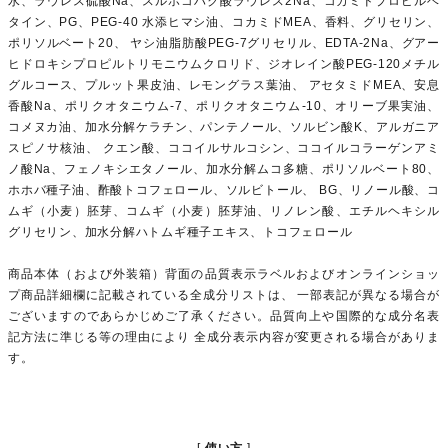
水、ラウレス硫酸Na、スルホコハク酸ラウレス2Na、コカミドプロピルベ
タイン、PG、PEG-40 水添ヒマシ油、コカミドMEA、香料、グリセリン、
ポリソルベート20、 ヤシ油脂肪酸PEG-7グリセリル、EDTA-2Na、グアー
ヒドロキシプロピルトリモニウムクロリド、ジオレイン酸PEG-120メチル
グルコース、プルット果皮油、レモングラス葉油、 アセタミドMEA、安息
香酸Na、ポリクオタニウム-7、ポリクオタニウム-10、オリーブ果実油、
コメヌカ油、加水分解ケラチン、パンテノール、ソルビン酸K、アルガニア
スピノサ核油、 クエン酸、ココイルサルコシン、ココイルコラーゲンアミ
ノ酸Na、フェノキシエタノール、加水分解ムコ多糖、ポリソルベート80、
ホホバ種子油、酢酸トコフェロール、ソルビトール、 BG、リノール酸、コ
ムギ（小麦）胚芽、コムギ（小麦）胚芽油、リノレン酸、エチルヘキシル
グリセリン、加水分解ハトムギ種子エキス、トコフェロール
商品本体（および外装箱）背面の品質表示ラベルおよびオンラインショッ
プ商品詳細欄に記載されている全成分リストは、 一部表記が異なる場合が
ございますのであらかじめご了承ください。品質向上や国際的な成分名表
記方法に準じる等の理由により 全成分表示内容が変更される場合がありま
す。