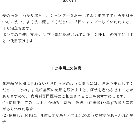
使い方
髪の毛をしっかり濡らし、シャンプーをお手元でよく泡立ててから地肌を
中心に洗い、よく洗い流してください。 2回シャンプーしていただくと、
より泡立ちます。
ポンプのご使用方法:ポンプ上部に記載されている「OPEN」の方向に回す
とご使用頂けます。
ご使用上の注意
化粧品がお肌に合わないとき即ち次のような場合には、使用を中止してく
ださい。 そのまま化粧品類の使用を続けますと、症状を悪化させることが
ありますので、 皮膚科専門医等にご相談されることをおすすめします。
(1) 使用中、赤み、はれ、かゆみ、刺激、色抜け(白斑等)や黒ずみ等の異常
があらわれた場合
(2) 使用したお肌に、直射日光があたって上記のような異常があらわれた場
合