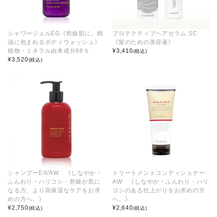
シャワージェルEG《乾燥肌に。精
プロテクティブヘアセラム SC
油に包まれるボディウォッシュ》
《髪のための美容液》
植物・ミネラル由来成分98％
¥
3,410
(税込)
¥
3,520
(税込)
シャンプーEX/AW 《しなやか・
トリートメントコンディショナー
ふんわり・ハリコシ・乾燥が気に
AW 《しなやか・ふんわり・ハリ
なる方、より高保湿なケアをお求
コシのある仕上がりをお求めの方
めの方へ。》
へ。》
¥
2,750
¥
2,640
(税込)
(税込)