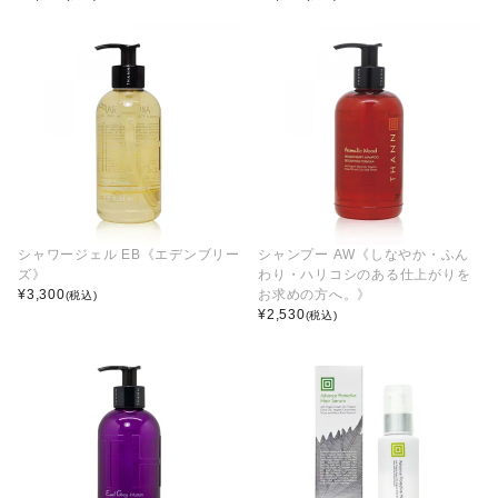
シャワージェル EB《エデンブリー
シャンプー AW《しなやか・ふん
ズ》
わり・ハリコシのある仕上がりを
¥
3,300
お求めの方へ。》
(税込)
¥
2,530
(税込)