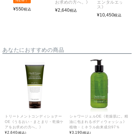
NEW！
お求めの方へ。》
エンタルエッセン
ス》
¥
550
税込
¥
2,640
税込
¥
10,450
税込
あなたにおすすめの商品
トリートメントコンディショナー
シャワージェルOE《乾燥肌に。精
OE《うるおい・まとまり・乾燥ケ
油に包まれるボディウォッシュ》
アをお求めの方へ。》
植物・ミネラル由来成分97％
¥
2,640
¥
3,190
(税込)
(税込)