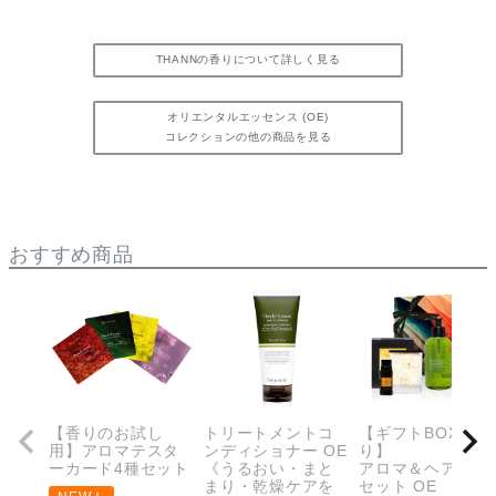
THANNの香りについて詳しく見る
オリエンタルエッセンス (OE)
コレクションの他の商品を見る
おすすめ商品
【香りのお試し
トリートメントコ
【ギフトBOX入
用】アロマテスタ
ンディショナー OE
り】
ーカード4種セット
《うるおい・まと
アロマ＆ヘアケア
まり・乾燥ケアを
セット OE 《オ