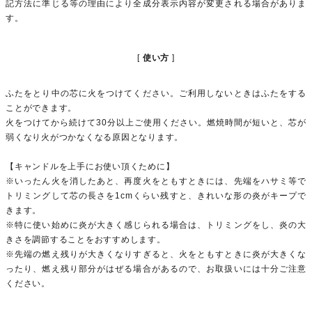
記方法に準じる等の理由により全成分表示内容が変更される場合がありま
す。
使い方
ふたをとり中の芯に火をつけてください。ご利用しないときはふたをする
ことができます。
火をつけてから続けて30分以上ご使用ください。燃焼時間が短いと、芯が
弱くなり火がつかなくなる原因となります。
【キャンドルを上手にお使い頂くために】
※いったん火を消したあと、再度火をともすときには、先端をハサミ等で
トリミングして芯の長さを1cmくらい残すと、きれいな形の炎がキープで
きます。
※特に使い始めに炎が大きく感じられる場合は、トリミングをし、炎の大
きさを調節することをおすすめします。
※先端の燃え残りが大きくなりすぎると、火をともすときに炎が大きくな
ったり、燃え残り部分がはぜる場合があるので、お取扱いには十分ご注意
ください。