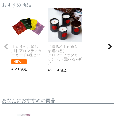
おすすめ商品
【香りのお試し
【贈る相手が香り
用】アロマテスタ
を選べる】
ーカード4種セット
アロマティックキ
ャンドル 選べるeギ
NEW！
フト
¥
550
税込
¥
9,350
税込
あなたにおすすめの商品