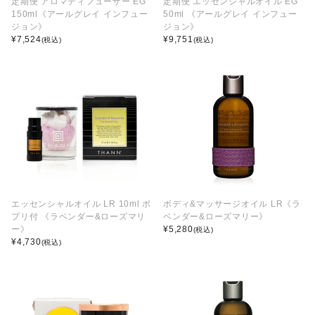
定期便 アロマディフューザー EG
定期便 エッセンシャルオイル EG
150ml《アールグレイ インフュー
50ml 《アールグレイ インフュー
ジョン》
ジョン》
¥
7,524
¥
9,751
(税込)
(税込)
エッセンシャルオイル LR 10ml ポ
ボディ&マッサージオイル LR《ラ
プリ付 《ラベンダー&ローズマリ
ベンダー&ローズマリー》
ー》
¥
5,280
(税込)
¥
4,730
(税込)