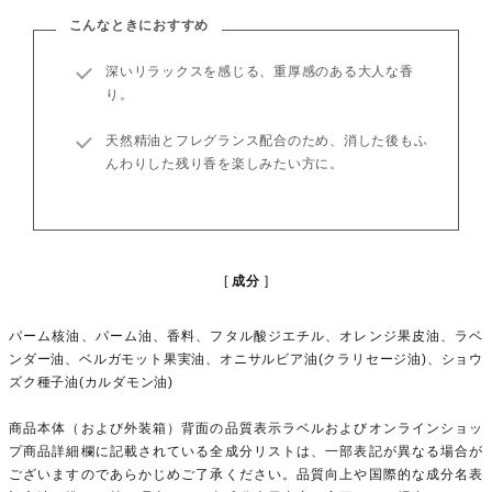
こんなときにおすすめ
深いリラックスを感じる、重厚感のある大人な香
り。
天然精油とフレグランス配合のため、消した後もふ
んわりした残り香を楽しみたい方に。
成分
パーム核油、パーム油、香料、フタル酸ジエチル、オレンジ果皮油、ラベ
ンダー油、ベルガモット果実油、オニサルビア油(クラリセージ油)、ショウ
ズク種子油(カルダモン油)
商品本体（および外装箱）背面の品質表示ラベルおよびオンラインショッ
プ商品詳細欄に記載されている全成分リストは、一部表記が異なる場合が
ございますのであらかじめご了承ください。品質向上や国際的な成分名表