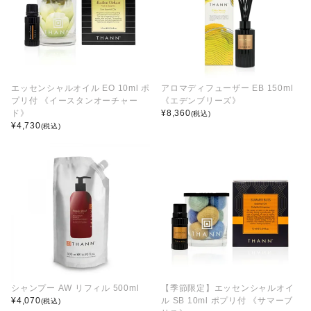
エッセンシャルオイル EO 10ml ポ
アロマディフューザー EB 150ml
プリ付 《イースタンオーチャー
《エデンブリーズ》
ド》
¥
8,360
(税込)
¥
4,730
(税込)
シャンプー AW リフィル 500ml
【季節限定】エッセンシャルオイ
¥
4,070
ル SB 10ml ポプリ付 《サマーブ
(税込)