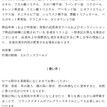
ルキル、フタル酸ジエチル、 ホホバ種子油、ラべンダー油、リナロール、
オレンジ果皮油、クエン酸トリエチル、アーモンド油、 ヒポファエラムノ
イデス油、オニサルビア油、ショウズク種子油、酢酸トコフェロール、 ベ
ルガモット果実油、ゲラニオール、ダイオウショウ油
商品本体（および外装箱）背面の品質表示ラベルおよびオンラインショッ
プ商品詳細欄に記載されている 全成分リストは、一部表記が異なる場合が
ございます。品質向上や国際的な成分名表記方法に準じる等の理由によ
り、 全成分表示内容が変更される場合があります。
内容量：10ml
付属の植物：エルウッズゴールド
使い方
ロール部分を直接肌になじませてお使いください。
手首、首筋、耳の後ろ、腰の高い部分、肘の内側などに塗布すると、自然
に香りが広がりやすくなります。
乾燥が気になる指先や爪周りになじませたり、香りを感じながら深呼吸す
ることで、 リラックスタイムのフレグランスオイルとしてもお楽しみいた
だけます。