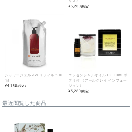
リス》
¥
5,280
(税込)
シャワージェル AW リフィル 500
エッセンシャルオイル EG 10ml ポ
ml
プリ付 《アールグレイ インフュー
¥
4,180
ジョン》
(税込)
¥
5,280
(税込)
最近閲覧した商品