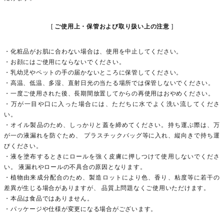
ご使用上・保管および取り扱い上の注意
・化粧品がお肌に合わない場合は、使用を中止してください。
・お顔にはご使用にならないでください。
・乳幼児やペットの手の届かないところに保管してください。
・高温、低温、多湿、直射日光の当たる場所では保管しないでください。
・一度ご使用された後、長期間放置してからの再使用はおやめください。
・万が一目や口に入った場合には、ただちに水でよく洗い流してくださ
い。
・オイル製品のため、しっかりと蓋を締めてください。持ち運ぶ際は、万
が一の液漏れを防ぐため、 プラスチックバッグ等に入れ、縦向きで持ち運
びください。
・液を塗布するときにロールを強く皮膚に押しつけて使用しないでくださ
い。 液漏れやロールの不具合の原因となります。
・植物由来成分配合のため、製造ロットにより色、香り、粘度等に若干の
差異が生じる場合がありますが、 品質上問題なくご使用いただけます。
・本品は食品ではありません。
・パッケージや仕様が変更になる場合がございます。