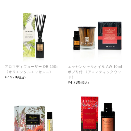
アロマディフューザー OE 150ml
エッセンシャルオイル AW 10ml
《オリエンタルエッセンス》
ポプリ付 《アロマティックウッ
¥
7,920
ド》
(税込)
¥
4,730
(税込)