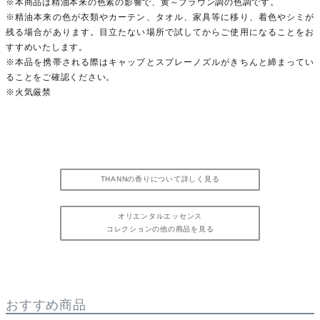
※本商品は精油本来の色素の影響で、黄～ブラウン調の色調です。
※精油本来の色が衣類やカーテン、タオル、家具等に移り、着色やシミが
残る場合があります。目立たない場所で試してからご使用になることをお
すすめいたします。
※本品を携帯される際はキャップとスプレーノズルがきちんと締まってい
ることをご確認ください。
※火気厳禁
THANNの香りについて詳しく見る
オリエンタルエッセンス
コレクションの他の商品を見る
おすすめ商品