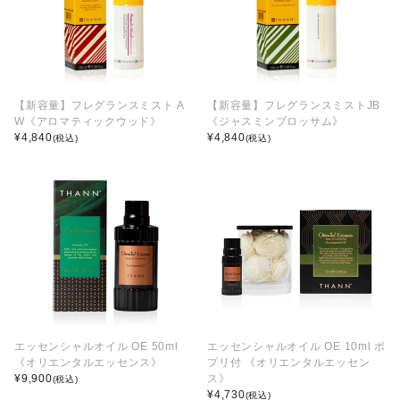
【新容量】フレグランスミスト A
【新容量】フレグランスミストJB
W《アロマティックウッド》
《ジャスミンブロッサム》
¥
4,840
¥
4,840
(税込)
(税込)
エッセンシャルオイル OE 50ml
エッセンシャルオイル OE 10ml ポ
《オリエンタルエッセンス》
プリ付 《オリエンタルエッセン
¥
9,900
ス》
(税込)
¥
4,730
(税込)