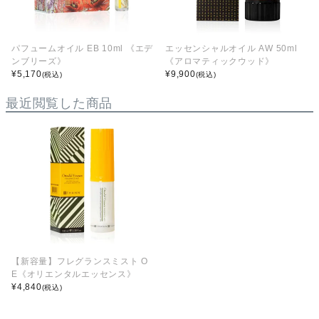
パフュームオイル EB 10ml 《エデ
エッセンシャルオイル AW 50ml
ンブリーズ》
《アロマティックウッド》
¥
5,170
¥
9,900
(税込)
(税込)
最近閲覧した商品
【新容量】フレグランスミスト O
E《オリエンタルエッセンス》
¥
4,840
(税込)