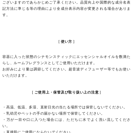
ございますのであらかじめご了承ください。品質向上や国際的な成分名表
記方法に準じる等の理由により全成分表示内容が変更される場合がありま
す。
使い方
容器に入った状態のシナモンスティックにエッセンシャルオイルを数滴た
らし、ルームフレグランスとしてご使用いただけます。
お好みにより量は調節してください。超音波ディフューザー等でもお使い
いただけます。
ご使用上・保管及び取り扱い上の注意
・高温、低温、多湿、直射日光の当たる場所では保管しないでください。
・乳幼児やペットの手の届かない場所で保管してください。
・万が一目や口に入つた場合には、ただちに水でよく洗い流してくださ
い。
・直接肌にご使用にならないでください。