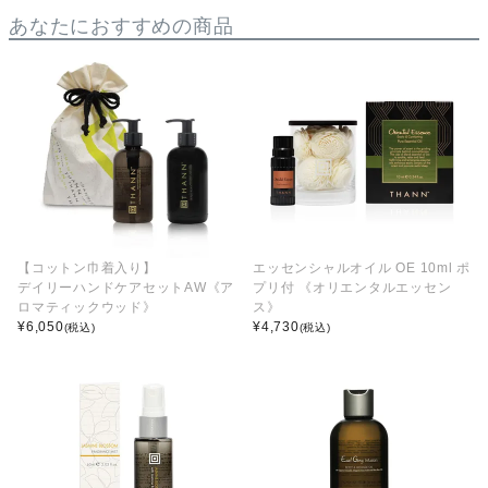
あなたにおすすめの商品
【コットン巾着入り】
エッセンシャルオイル OE 10ml ポ
デイリーハンドケアセットAW《ア
プリ付 《オリエンタルエッセン
ロマティックウッド》
ス》
¥
6,050
¥
4,730
(税込)
(税込)