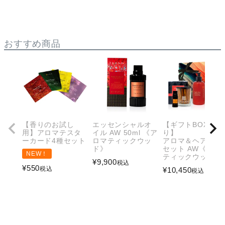
おすすめ商品
【香りのお試し
エッセンシャルオ
【ギフトBOX入
用】アロマテスタ
イル AW 50ml 《ア
り】
ーカード4種セット
ロマティックウッ
アロマ＆ヘアケア
ド》
セット AW《アロ
NEW！
ティックウッド》
¥
9,900
税込
¥
550
税込
¥
10,450
税込