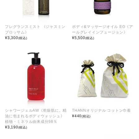
フレグランスミスト 《ジャスミン
ボディ&マッサージオイル EG《ア
ブロッサム》
ールグレイインフュージョン》
¥
3,300
¥
5,500
(税込)
(税込)
シャワージェルAW《乾燥肌に。精
THANNオリジナル コットン巾着
油に包まれるボディウォッシュ》
¥
440
(税込)
植物・ミネラル由来成分98％
¥
3,190
(税込)