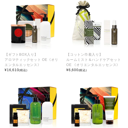
【ギフトBOX入り】
【コットン巾着入り】
アロマティックセット OE《オリ
ルームミスト＆ハンドケアセット
エンタルエッセンス》
OE 《オリエンタルエッセンス》
¥
16,610
¥
6,600
(税込)
(税込)