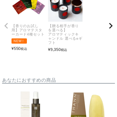
【香りのお試し
【贈る相手が香り
用】アロマテスタ
を選べる】
ーカード4種セット
アロマティックキ
ャンドル 選べるeギ
NEW！
フト
¥
550
税込
¥
9,350
税込
あなたにおすすめの商品