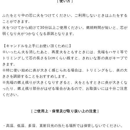
使い方
ふたをとり中の芯に火をつけてください。ご利用しないときはふたをする
ことができます。
火をつけてから続けて30分以上ご使用ください。燃焼時間が短いと、芯が
弱くなり火がつかなくなる原因となります。
【キャンドルを上手にお使い頂くために】
※いったん火を消したあと、再度火をともすときには、先端をハサミ等で
トリミングして芯の長さを1cmくらい残すと、きれいな形の炎がキープで
きます。
※特に使い始めに炎が大きく感じられる場合は、トリミングをし、炎の大
きさを調節することをおすすめします。
※先端の燃え残りが大きくなりすぎると、火をともすときに炎が大きくな
ったり、燃え残り部分がはぜる場合があるので、お取扱いには十分ご注意
ください。
ご使用上・保管及び取り扱い上の注意
・高温、低温、多湿、直射日光の当たる場所では保管しないでください。