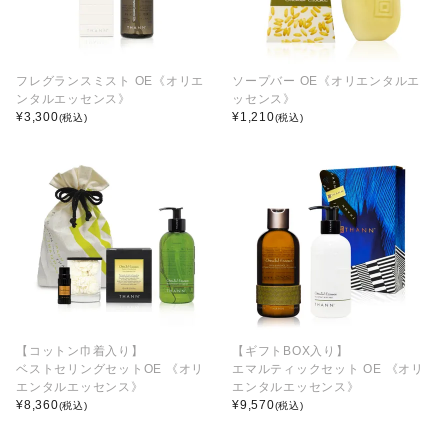
フレグランスミスト OE《オリエ
ソープバー OE《オリエンタルエ
ンタルエッセンス》
ッセンス》
¥
3,300
¥
1,210
(税込)
(税込)
【コットン巾着入り】
【ギフトBOX入り】
ベストセリングセットOE 《オリ
エマルティックセット OE 《オリ
エンタルエッセンス》
エンタルエッセンス》
¥
8,360
¥
9,570
(税込)
(税込)