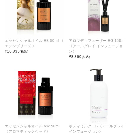
エッセンシャルオイル EB 50ml 《
アロマディフューザー EG 150ml
エデンブリーズ 》
《アールグレイ インフュージョ
¥
10,835
ン》
(税込)
¥
8,360
(税込)
エッセンシャルオイル AW 50ml
ボディミルク EG《アールグレイ
《アロマティックウッド》
インフュージョン》