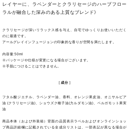
レイヤーに、ラベンダーとクラリセージのハーブフロー
ラルが融合した深みのある上質なブレンド》
クラリセージが深いリラックス感を与え、自宅でゆっくりお使いいただく
のに最適です。
アールグレイインフュージョンの印象的な香りが空間を満たします。
内容量:50ml
※パッケージや仕様が変更になる場合がございます。
※手肌につけることはできません。
成分
フタル酸ジエチル、ラベンダー油、香料、オレンジ果皮油、オニサルビア
油 (クラリセージ油)、ショウズク種子油(力ルダモン油)、ベルガモット果実
油
商品本体（および外装箱）背面の品質表示ラベルおよびオンラインショッ
プ商品詳細欄に記載されている全成分リストは、一部表記が異なる場合が