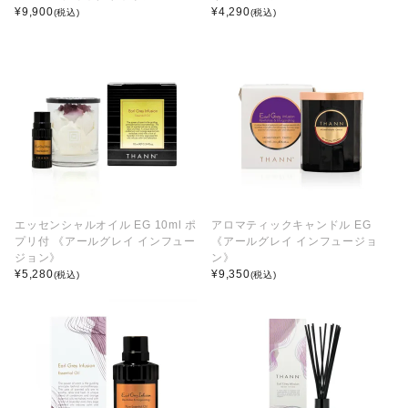
¥
9,900
¥
4,290
(税込)
(税込)
エッセンシャルオイル EG 10ml ポ
アロマティックキャンドル EG
プリ付 《アールグレイ インフュー
《アールグレイ インフュージョ
ジョン》
ン》
¥
5,280
¥
9,350
(税込)
(税込)