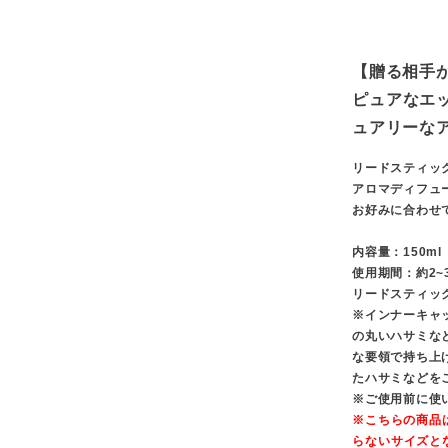
【贈る相手
ピュアなエ
ュアリーな
リードスティッ
アロマディフュ
お好みに合わせ
内容量：150ml
使用期間：約2~
リードスティック
※インナーキャ
の丸いハサミな
な要領で持ち上
たハサミなどを
※ご使用前に使
※こちらの商品
らないサイズと