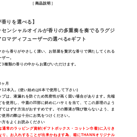
商品説明
が香りを選べる】
ッセンシャルオイルが香りの多重奏を奏でるラグジ
アロマディフューザーの選べるeギフト
クから香りがやさしく漂い、お部屋を贅沢な香りで満たしてくれる
ーザー。
て3種類の香りの中からお選びいただけます。
3ヶ月
12本入。(使い始めは6本で使用して下さい)
ップは、液漏れを防ぐため気密性が高く固い場合があります。先端
どを使用し、中蓋の凹部に斜めにハサミを当て、てこの原理のよう
げてはずす方法がおすすめです。その際液が飛び散らないよう、ま
ご使用の際は十分にお気をつけください。
い方をよくお読みください
は通常のラッピング資材(ギフトボックス・コットン巾着)に入りき
なり、お入れすることが出来かねます為、箱にTHANNオリジナル