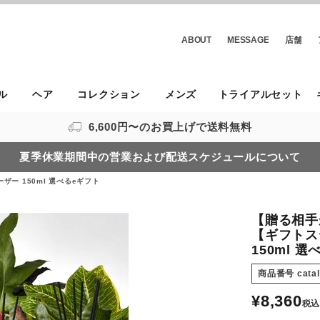
ABOUT
MESSAGE
店舗
ル
ヘア
コレクション
メンズ
トライアルセット
6,600円〜のお買上げで送料無料
夏季休業期間中の営業および配送スケジュールについて
 150ml 選べるeギフト
【贈る相手
【ギフトス
150ml 
商品番号
cata
¥
8,360
税込