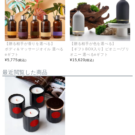
【贈る相手が香りを選べる】
【贈る相手が色を選べる】
ボディ＆マッサージオイル 選べる
【ギフトBOX入り】ピオニー/ブリ
eギフト
オニー 選べるeギフト
¥
5,775
¥
15,620
(税込)
(税込)
最近閲覧した商品