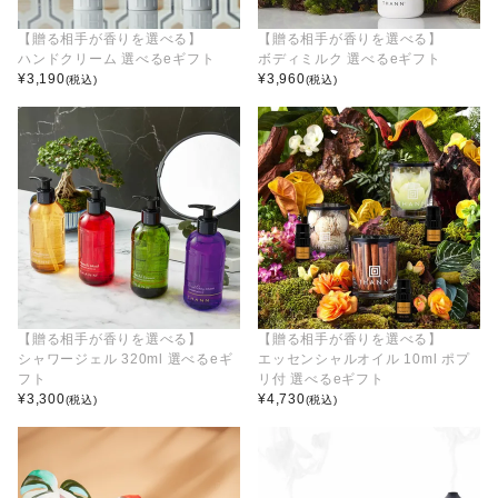
【贈る相手が香りを選べる】
【贈る相手が香りを選べる】
ハンドクリーム 選べるeギフト
ボディミルク 選べるeギフト
¥
3,190
¥
3,960
(税込)
(税込)
【贈る相手が香りを選べる】
【贈る相手が香りを選べる】
シャワージェル 320ml 選べるeギ
エッセンシャルオイル 10ml ポプ
フト
リ付 選べるeギフト
¥
3,300
¥
4,730
(税込)
(税込)