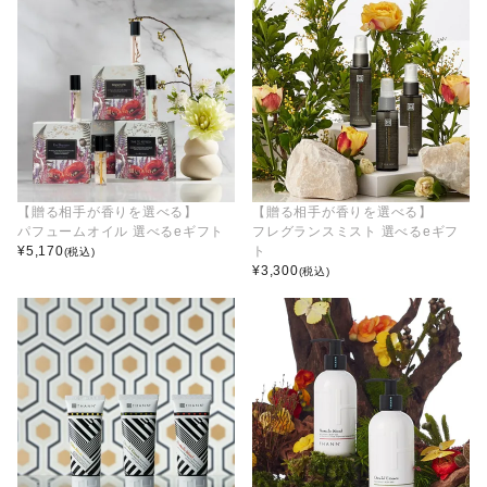
【贈る相手が香りを選べる】
【贈る相手が香りを選べる】
パフュームオイル 選べるeギフト
フレグランスミスト 選べるeギフ
¥
5,170
ト
(税込)
¥
3,300
(税込)