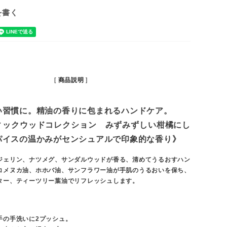
を書く
商品説明
い習慣に。精油の香りに包まれるハンドケア。
ィックウッドコレクション みずみずしい柑橘にし
パイスの温かみがセンシュアルで印象的な香り》
ジェリン、ナツメグ、サンダルウッドが香る、清めてうるおすハン
コメヌカ油、ホホバ油、サンフラワー油が手肌のうるおいを保ち、
ター、ティーツリー葉油でリフレッシュします。
手の手洗いに2プッシュ。