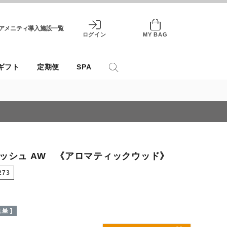
アメニティ導入施設一覧
ログイン
MY BAG
ギフト
定期便
SPA
ッシュ AW 《アロマティックウッド》
273
呈 ]