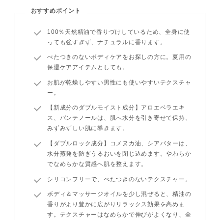
おすすめポイント
100％天然精油で香りづけしているため、全身に使
っても強すぎず、ナチュラルに香ります。
べたつきのないボディケアをお探しの方に。夏用の
保湿ケアアイテムとしても。
お肌が乾燥しやすい男性にも使いやすいテクスチャ
ー。
【新成分のダブルモイスト成分】アロエベラエキ
ス、パンテノールは、肌へ水分を引き寄せて保持、
みずみずしい肌に導きます。
【ダブルロック成分】コメヌカ油、シアバターは、
水分蒸発を防ぎうるおいを閉じ込めます。やわらか
でなめらかな質感へ肌を整えます。
シリコンフリーで、べたつきのないテクスチャー。
ボディ＆マッサージオイルを少し混ぜると、精油の
香りがより豊かに広がりリラックス効果を高めま
す。テクスチャーはなめらかで伸びがよくなり、全