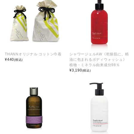
THANNオリジナル コットン巾着
シャワージェルAW《乾燥肌に。精
¥
440
油に包まれるボディウォッシュ》
(税込)
植物・ミネラル由来成分98％
¥
3,190
(税込)