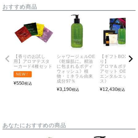
おすすめ商品
【香りのお試し
シャワージェルOE
【ギフトBOX入
用】アロマテスタ
《乾燥肌に。精油
り】
ーカード4種セット
に包まれるボディ
アロマ＆ボディケ
ウォッシュ》植
アセット OE《オ
NEW！
物・ミネラル由来
エンタルエッセン
成分97％
ス》
¥
550
税込
¥
3,190
¥
12,430
税込
税込
あなたにおすすめの商品