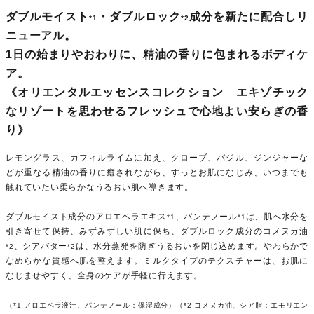
ダブルモイスト
・ダブルロック
成分を新たに配合しリ
*1
*2
ニューアル。
1日の始まりやおわりに、精油の香りに包まれるボディケ
ア。
《オリエンタルエッセンスコレクション エキゾチック
なリゾートを思わせるフレッシュで心地よい安らぎの香
り》
レモングラス、カフィルライムに加え、クローブ、バジル、ジンジャーな
どが重なる精油の香りに癒されながら、すっとお肌になじみ、いつまでも
触れていたい柔らかなうるおい肌へ導きます。
ダブルモイスト成分のアロエベラエキス
、パンテノール
は、肌へ水分を
*1
*1
引き寄せて保持、みずみずしい肌に保ち、ダブルロック成分のコメヌカ油
、シアバター
は、水分蒸発を防ぎうるおいを閉じ込めます。やわらかで
*2
*2
なめらかな質感へ肌を整えます。ミルクタイプのテクスチャーは、お肌に
なじませやすく、全身のケアが手軽に行えます。
（*1 アロエベラ液汁、パンテノール：保湿成分）（*2 コメヌカ油、シア脂：エモリエン