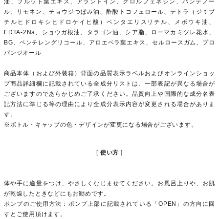
油、プルット葉エキス、アラントイン、クロルフェネシン、パンテノー
ル、リモネン、チョウジつぼみ油、酢酸トコフェロール、テトラ（ジ-t-ブ
チルヒドロキシヒドロケイヒ酸）ペンタエリスリチル、メボウキ油、
EDTA-2Na、ショウガ根油、タラゴン油、シア脂、ローマカミツレ花水、
BG、ペンチレングリコール、アロエベラ葉エキス、セルロースガム、プロ
パンジオール
商品本体（および外装箱）背面の品質表示ラベルおよびオンラインショッ
プ商品詳細欄に記載されている全成分リストは、一部表記が異なる場合が
ございますのであらかじめご了承ください。品質向上や国際的な成分名表
記方法に準じる等の理由により全成分表示内容が変更される場合がありま
す。
※ボトル・キャップの色・デザインが変更になる場合がございます。
使い方
体や手に適量をつけ、やさしくなじませてください。お風呂上りや、お肌
が乾燥したときなどにもお勧めです。
ポンプのご使用方法：ポンプ上部に記載されている「OPEN」の方向に回
すとご使用頂けます。