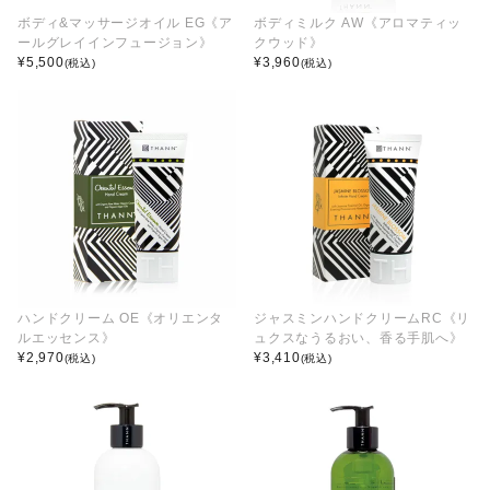
ボディ&マッサージオイル EG《ア
ボディミルク AW《アロマティッ
ールグレイインフュージョン》
クウッド》
¥
5,500
¥
3,960
(税込)
(税込)
ハンドクリーム OE《オリエンタ
ジャスミンハンドクリームRC《リ
ルエッセンス》
ュクスなうるおい、香る手肌へ》
¥
2,970
¥
3,410
(税込)
(税込)