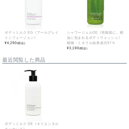
ボディミルク EG《アールグレイ
シャワージェルOE《乾燥肌に。精
インフュージョン》
油に包まれるボディウォッシュ》
¥
4,290
植物・ミネラル由来成分97％
(税込)
¥
3,190
(税込)
最近閲覧した商品
ボディミルク OE《オリエンタル
エッセンス》