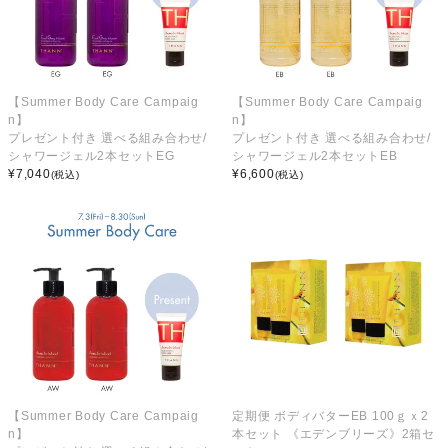
【Summer Body Care Campaig
【Summer Body Care Campaig
n】
n】
プレゼント付き 選べる組み合わせ/
プレゼント付き 選べる組み合わせ/
シャワージェル2本セットEG
シャワージェル2本セットEB
¥
7,040
¥
6,600
(税込)
(税込)
【Summer Body Care Campaig
定期便 ボディバターEB 100ｇｘ2
n】
本セット 《エデンブリーズ》2箱セ