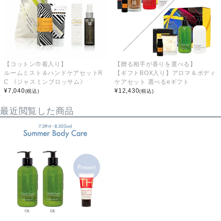
【コットン巾着入り】
【贈る相手が香りを選べる】
ルームミスト＆ハンドケアセットR
【ギフトBOX入り】アロマ＆ボディ
C 《ジャスミンブロッサム》
ケアセット 選べるeギフト
¥
7,040
¥
12,430
(税込)
(税込)
最近閲覧した商品