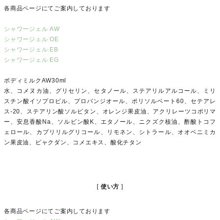
各商品ページにてご案内しております
シャワージェル AW
シャワージェル OE
シャワージェル EB
シャワージェル EG
ボディミルクAW30ml
水、コメヌカ油、グリセリン、セタノール、ステアリルアルコール、ミリ
スチン酸イソプロピル、プロパンジオール、ポリソルベート60、セテアレ
ス-20、ステアリン酸ソルビタン、オレンジ果皮油、アクリレーツコポリマ
ー、安息香酸Na、ソルビン酸K、エタノール、ニクズク核油、酢酸トコフ
ェロール、カプリリルグリコール、リモネン、シトラール、オオベニミカ
ン果皮油、ビャクダン、コメエキス、酸化チタン
使い方
各商品ページにてご案内しております