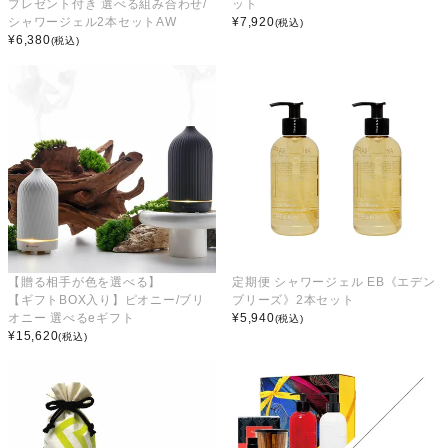
プレゼント付き 選べる組み合わせ/
ット
シャワージェル2本セットAW
¥
7,920
(税込)
¥
6,380
(税込)
【贈る相手が色を選べる】
定期便 シャワージェル EB《エデン
【ギフトBOX入り】ピオニー/ブリ
ブリーズ》2本セット
オニー 選べるeギフト
¥
5,940
(税込)
¥
15,620
(税込)