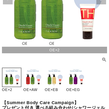
OE×2
OE×2
OE×AW
OE×EB
OE×EG
【Summer Body Care Campaign】
プレゼント付き 選べる組み合わせ/シャワージェル