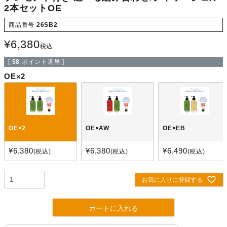
2本セットOE
商品番号
26SB2
¥
6,380
税込
[
58
ポイント進呈 ]
OE×2
OE×2
OE×AW
OE×EB
¥
6,380
¥
6,380
¥
6,490
税込
税込
税込
お気に入りに登録する
カートに入れる