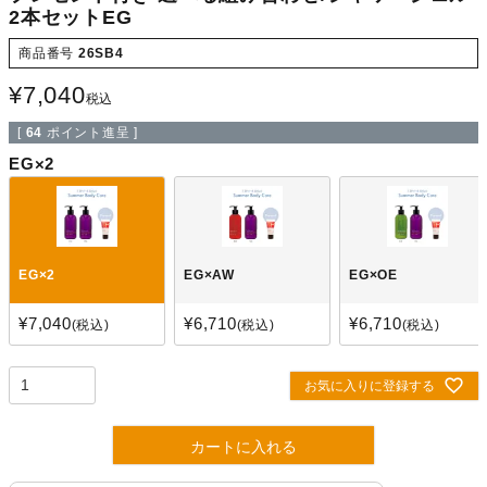
2本セットEG
商品番号
26SB4
¥
7,040
税込
[
64
ポイント進呈 ]
EG×2
EG×2
EG×AW
EG×OE
¥
7,040
¥
6,710
¥
6,710
税込
税込
税込
お気に入りに登録する
カートに入れる