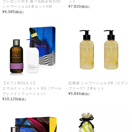
プレゼント付き 選べる組み合わせ/
ット
シャワージェル2本セットAW
¥
7,920
(税込)
¥
6,380
(税込)
【ギフトBOX入り】
定期便 シャワージェル EB《エデン
エマルティックセット EG《アール
ブリーズ》2本セット
グレイインフュージョン》
¥
5,940
(税込)
¥
10,120
(税込)