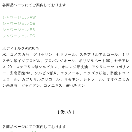
各商品ページにてご案内しております
シャワージェル AW
シャワージェル OE
シャワージェル EB
シャワージェル EG
ボディミルクAW30ml
水、コメヌカ油、グリセリン、セタノール、ステアリルアルコール、ミリ
スチン酸イソプロピル、プロパンジオール、ポリソルベート60、セテアレ
ス-20、ステアリン酸ソルビタン、オレンジ果皮油、アクリレーツコポリマ
ー、安息香酸Na、ソルビン酸K、エタノール、ニクズク核油、酢酸トコフ
ェロール、カプリリルグリコール、リモネン、シトラール、オオベニミカ
ン果皮油、ビャクダン、コメエキス、酸化チタン
使い方
各商品ページにてご案内しております