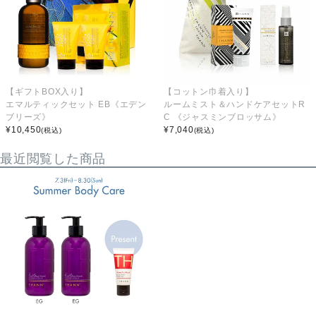
【ギフトBOX入り】
【コットン巾着入り】
エマルティックセット EB《エデン
ルームミスト＆ハンドケアセットR
ブリーズ》
C 《ジャスミンブロッサム》
¥
10,450
¥
7,040
(税込)
(税込)
最近閲覧した商品