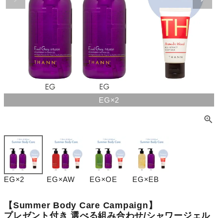
EG×2
EG×2
EG×AW
EG×OE
EG×EB
【Summer Body Care Campaign】
プレゼント付き 選べる組み合わせ/シャワージェル