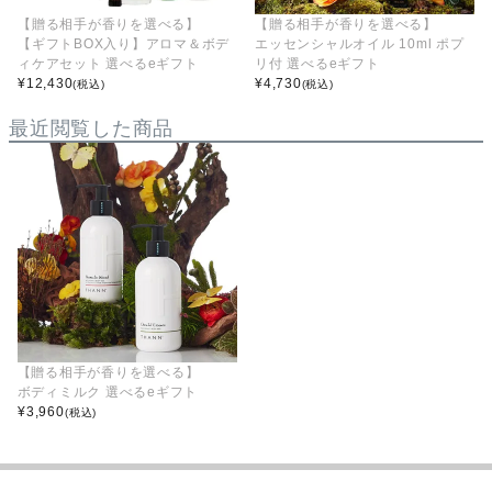
【贈る相手が香りを選べる】
【贈る相手が香りを選べる】
【ギフトBOX入り】アロマ＆ボデ
エッセンシャルオイル 10ml ポプ
ィケアセット 選べるeギフト
リ付 選べるeギフト
¥
12,430
¥
4,730
(税込)
(税込)
最近閲覧した商品
【贈る相手が香りを選べる】
ボディミルク 選べるeギフト
¥
3,960
(税込)