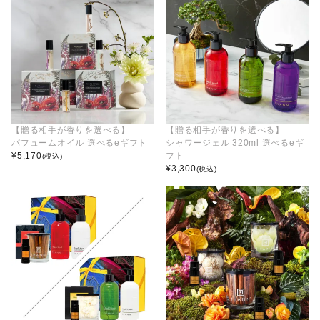
【贈る相手が香りを選べる】
【贈る相手が香りを選べる】
パフュームオイル 選べるeギフト
シャワージェル 320ml 選べるeギ
¥
5,170
フト
(税込)
¥
3,300
(税込)