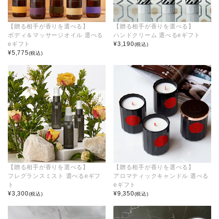
【贈る相手が香りを選べる】
【贈る相手が香りを選べる】
ボディ＆マッサージオイル 選べる
ハンドクリーム 選べるeギフト
eギフト
¥
3,190
(税込)
¥
5,775
(税込)
【贈る相手が香りを選べる】
【贈る相手が香りを選べる】
フレグランスミスト 選べるeギフ
アロマティックキャンドル 選べる
ト
eギフト
¥
3,300
¥
9,350
(税込)
(税込)