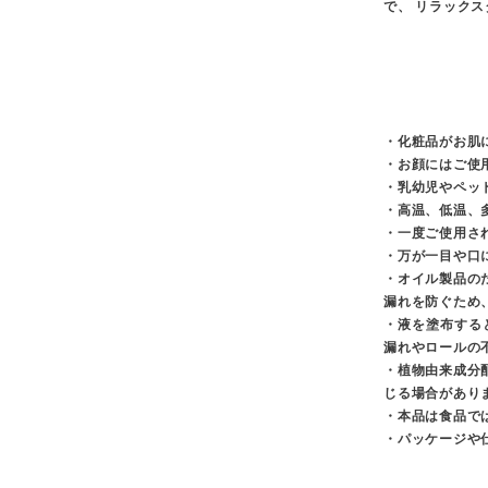
で、 リラック
・化粧品がお肌
・お顔にはご使
・乳幼児やペッ
・高温、低温、
・一度ご使用さ
・万が一目や口
・オイル製品の
漏れを防ぐため
・液を塗布する
漏れやロールの
・植物由来成分
じる場合があり
・本品は食品で
・パッケージや