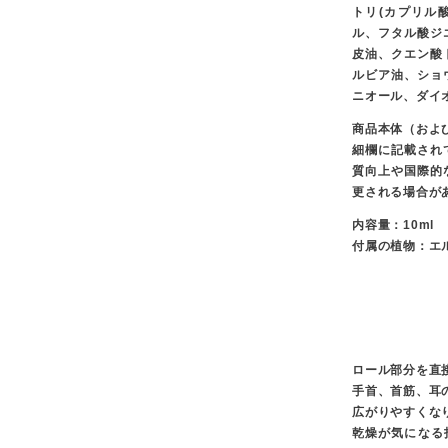
トリ(カプリル
ル、フタル酸ジ
皮油、クエン酸
ルビア油、ショ
ニオール、ダイ
商品本体（およ
細欄に記載され
質向上や国際的
更される場合が
内容量：10ml
付属の植物：エ
ロール部分を直
手首、首筋、耳
広がりやすくな
乾燥が気になる