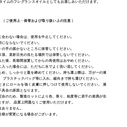
スタイムのフレグランスオイルとしてもお楽しみいただけます。
ご使用上・保管および取り扱い上の注意
に合わない場合は、使用を中止してください。
用にならないでください。
トの手の届かないところに保管してください。
多湿、直射日光の当たる場所では保管しないでください。
れた後、長期間放置してからの再使用はおやめください。
に入った場合には、ただちに水でよく洗い流してください。
ため、しっかりと蓋を締めてください。持ち運ぶ際は、万が一の液
、 プラスチックバッグ等に入れ、縦向きで持ち運びください。
ときにロールを強く皮膚に押しつけて使用しないでください。 液
不具合の原因となります。
配合のため、製造ロットにより色、香り、粘度等に若干の差異が生
ますが、 品質上問題なくご使用いただけます。
はありません。
仕様が変更になる場合がございます。