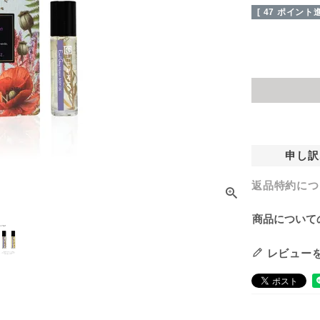
[
47
ポイント進
申し訳
返品特約につ
商品について
レビュー