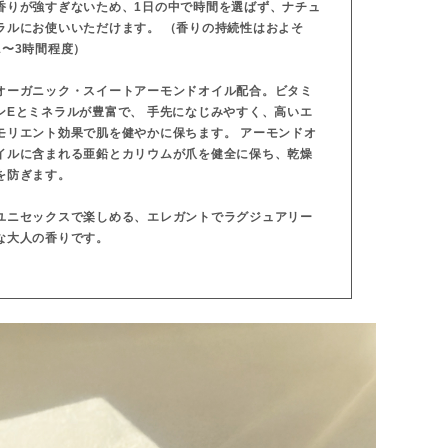
香りが強すぎないため、1日の中で時間を選ばず、ナチュ
ラルにお使いいただけます。 （香りの持続性はおよそ
1〜3時間程度）
オーガニック・スイートアーモンドオイル配合。ビタミ
ンEとミネラルが豊富で、 手先になじみやすく、高いエ
モリエント効果で肌を健やかに保ちます。 アーモンドオ
イルに含まれる亜鉛とカリウムが爪を健全に保ち、乾燥
を防ぎます。
ユニセックスで楽しめる、エレガントでラグジュアリー
な大人の香りです。