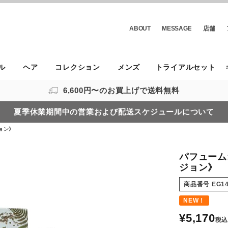
ABOUT
MESSAGE
店舗
ル
ヘア
コレクション
メンズ
トライアルセット
6,600円〜のお買上げで送料無料
夏季休業期間中の営業および配送スケジュールについて
ョン》
パフュームオ
ジョン》
商品番号
EG1
NEW！
¥
5,170
税込