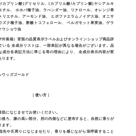
酸/カプリン酸)グリセリル、(カプリル酸/カプリン酸)ヤシアルキ
エチル、 ホホバ種子油、ラべンダー油、リナロール、オレンジ果
トリエチル、アーモンド油、 ヒポファエラムノイデス油、オニサ
ウズク種子油、酢酸トコフェロール、 ベルガモット果実油、ゲラ
オウショウ油
び外装箱）背面の品質表示ラベルおよびオンラインショップ商品詳
ている 全成分リストは、一部表記が異なる場合がございます。品
な成分名表記方法に準じる等の理由により、 全成分表示内容が変
あります。
ルウッズゴールド
使い方
接肌になじませてお使いください。
の後ろ、腰の高い部分、肘の内側などに塗布すると、自然に香りが
ります。
指先や爪周りになじませたり、香りを感じながら深呼吸すること