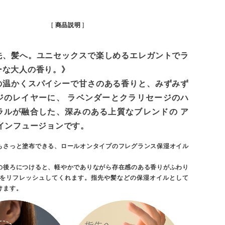
商品説明
先、髪へ。ユニセックスで楽しめるエレガントでラ
ーな大人の香り。》
の温かくスパイシーで甘さのある香りと、みずみず
ジのレイヤーに、 ラベンダーとクラリセージのハ
ラルが融合した、深みのある上質なブレンドの ア
 インフュージョンです。
もさっと塗布できる、ロールオンタイプのフレグランス保湿オイル
の後ろにつけると、軽やかでありながら存在感のある香りがふわり
分をリフレッシュしてくれます。指先や髪などの保湿オイルとして
けます。