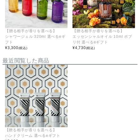
【贈る相手が香りを選べる】
【贈る相手が香りを選べる】
シャワージェル 320ml 選べるeギ
エッセンシャルオイル 10ml ポプ
フト
リ付 選べるeギフト
¥
3,300
¥
4,730
(税込)
(税込)
最近閲覧した商品
【贈る相手が香りを選べる】
ハンドクリーム 選べるeギフト