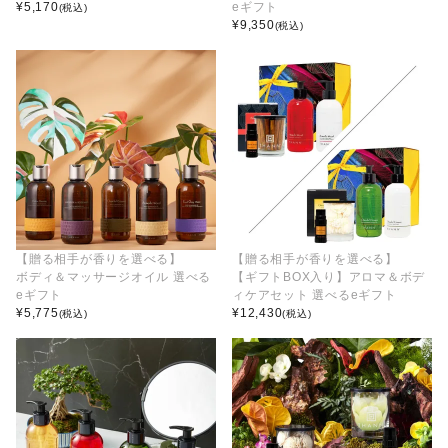
¥
5,170
eギフト
(税込)
¥
9,350
(税込)
【贈る相手が香りを選べる】
【贈る相手が香りを選べる】
ボディ＆マッサージオイル 選べる
【ギフトBOX入り】アロマ＆ボデ
eギフト
ィケアセット 選べるeギフト
¥
5,775
¥
12,430
(税込)
(税込)