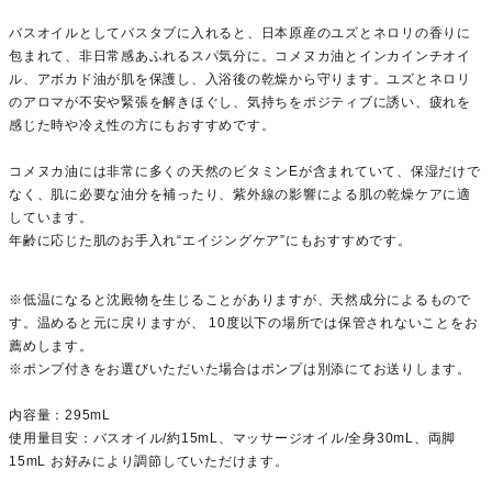
バスオイルとしてバスタブに入れると、日本原産のユズとネロリの香りに
包まれて、非日常感あふれるスパ気分に。コメヌカ油とインカインチオイ
ル、アボカド油が肌を保護し、入浴後の乾燥から守ります。ユズとネロリ
のアロマが不安や緊張を解きほぐし、気持ちをポジティブに誘い、疲れを
感じた時や冷え性の方にもおすすめです。
コメヌカ油には非常に多くの天然のビタミンEが含まれていて、保湿だけで
なく、肌に必要な油分を補ったり、紫外線の影響による肌の乾燥ケアに適
しています。
年齢に応じた肌のお手入れ“エイジングケア”にもおすすめです。
※低温になると沈殿物を生じることがありますが、天然成分によるもので
す。温めると元に戻りますが、 10度以下の場所では保管されないことをお
薦めします。
※ポンプ付きをお選びいただいた場合はポンプは別添にてお送りします。
内容量：295mL
使用量目安：バスオイル/約15mL、マッサージオイル/全身30mL、両脚
15mL お好みにより調節していただけます。