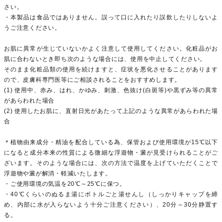
さい。
・本製品は食品ではありません。誤って口に入れたり誤飲したりしないよ
うご注意ください。
お肌に異常が生じていないかよく注意して使用してください。化粧品がお
肌に合わないとき即ち次のような場合には、使用を中止してください。
そのまま化粧品類の使用を続けますと、症状を悪化させることがあります
ので、皮膚科専門医等にご相談されることをおすすめします。
(1) 使用中、赤み、はれ、かゆみ、刺激、色抜け(白斑等)や黒ずみ等の異常
があらわれた場合
(2) 使用したお肌に、直射日光があたって上記のような異常があらわれた場
合
＊植物由来成分・精油を配合している為、保管および使用環境が15℃以下
になると成分本来の性質による微細な浮遊物・澱が見受けられることがご
ざいます。そのような場合には、次の方法で温度を上げていただくことで
浮遊物や澱が解消・軽減いたします。
・ご使用環境の気温を20℃～25℃に保つ。
・40℃くらいのぬるま湯にボトルごと湯せんし（しっかりキャップを締
め、内部に水が入らないよう十分ご注意ください）、20分～30分静置す
る。