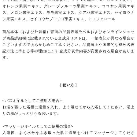
オレンジ果実エキス、グレープフルーツ果実エキス、ココヤシ果実エキ
ス、メロン果実エキス、モモ果実エキス、グアバ果実エキス、セイヨウナ
シ果実エキス、セイヨウヤブイチゴ果実エキス、トコフェロール
商品本体（および外装箱）背面の品質表示ラベルおよびオンラインショッ
プ商品詳細欄に記載されている全成分リストは、 一部表記が異なる場合が
ございますのであらかじめご了承ください。品質向上や国際的な成分名表
記方法に準じる等の理由により 全成分表示内容が変更される場合がありま
す。
使い方
<バスオイルとしてご使用の場合>
お湯を張った浴槽に適量を入れ、よく混ぜてから入浴してください。湯上
りの肌がしっとりうるおいます。
<マッサージオイルとしてご使用の場合>
入浴後、よく水分をふき取った肌に適量をつけてマッサージしてくださ