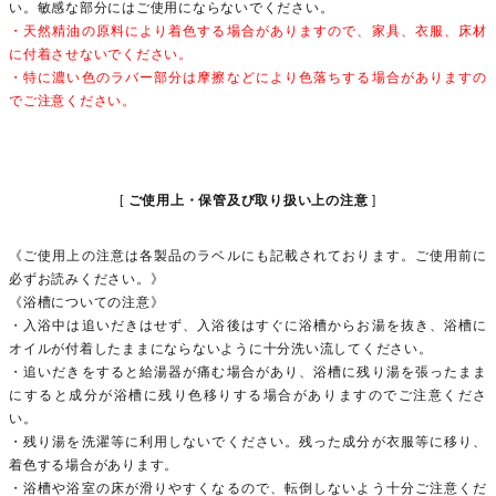
い。敏感な部分にはご使用にならないでください。
・天然精油の原料により着色する場合がありますので、家具、衣服、床材
に付着させないでください。
・特に濃い色のラバー部分は摩擦などにより色落ちする場合がありますの
でご注意ください。
ご使用上・保管及び取り扱い上の注意
《ご使用上の注意は各製品のラベルにも記載されております。ご使用前に
必ずお読みください。》
《浴槽についての注意》
・入浴中は追いだきはせず、入浴後はすぐに浴槽からお湯を抜き、浴槽に
オイルが付着したままにならないように十分洗い流してください。
・追いだきをすると給湯器が痛む場合があり、浴槽に残り湯を張ったまま
にすると成分が浴槽に残り色移りする場合がありますのでご注意くださ
い。
・残り湯を洗濯等に利用しないでください。残った成分が衣服等に移り、
着色する場合があります。
・浴槽や浴室の床が滑りやすくなるので、転倒しないよう十分ご注意くだ