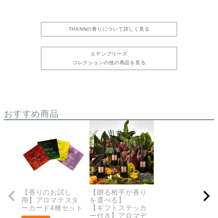
THANNの香りについて詳しく見る
エデンブリーズ
コレクションの他の商品を見る
おすすめ商品
【香りのお試し
【贈る相手が香り
用】アロマテスタ
を選べる】
ーカード4種セット
【ギフトステッカ
ー付き】アロマデ