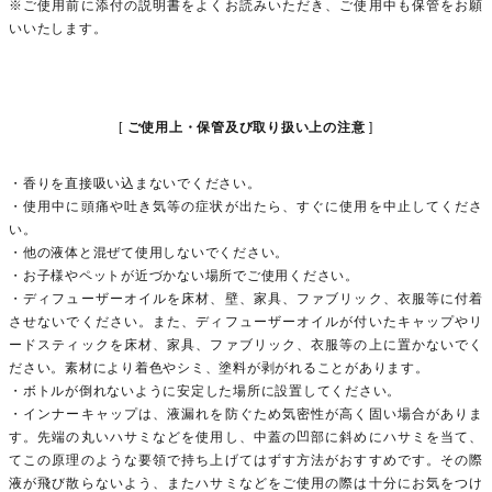
※ご使用前に添付の説明書をよくお読みいただき、ご使用中も保管をお願
いいたします。
ご使用上・保管及び取り扱い上の注意
・香りを直接吸い込まないでください。
・使用中に頭痛や吐き気等の症状が出たら、すぐに使用を中止してくださ
い。
・他の液体と混ぜて使用しないでください。
・お子様やペットが近づかない場所でご使用ください。
・ディフューザーオイルを床材、壁、家具、ファブリック、衣服等に付着
させないでください。また、ディフューザーオイルが付いたキャップやリ
ードスティックを床材、家具、ファブリック、衣服等の上に置かないでく
ださい。素材により着色やシミ、塗料が剥がれることがあります。
・ボトルが倒れないように安定した場所に設置してください。
・インナーキャップは、液漏れを防ぐため気密性が高く固い場合がありま
す。先端の丸いハサミなどを使用し、中蓋の凹部に斜めにハサミを当て、
てこの原理のような要領で持ち上げてはずす方法がおすすめです。その際
液が飛び散らないよう、またハサミなどをご使用の際は十分にお気をつけ