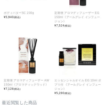
ボディバターSC 230g
定期便 アロマディフューザー EG
¥
5,940
150ml《アールグレイ インフュー
(税込)
ジョン》
¥
7,524
(税込)
定期便 アロマディフューザー AW
エッセンシャルオイル EG 10ml ポ
150ml《アロマティックウッド》
プリ付 《アールグレイ インフュー
¥
7,128
ジョン》
(税込)
¥
5,280
(税込)
最近閲覧した商品