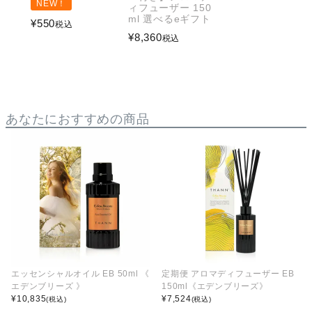
NEW！
ィフューザー 150
ml 選べるeギフト
¥
550
税込
¥
8,360
税込
あなたにおすすめの商品
エッセンシャルオイル EB 50ml 《
定期便 アロマディフューザー EB
エデンブリーズ 》
150ml《エデンブリーズ》
¥
10,835
¥
7,524
(税込)
(税込)