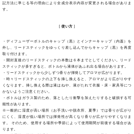
記方法に準じる等の理由により全成分表示内容が変更される場合がありま
す。
使い方
・ディフューザーボトルのキャップ（黒）とインナーキャップ（内蓋）を
外し、リードスティックをゆっくり差し込んでからキャップ（黒）を再度
取り付けます。
・開封直後のリードスティックの本数は６本までとしてください。リード
スティックが多すぎると、ボトルから液体があふれ出る場合があります。
・リードスティックから少しずつ香りが揮発してアロマが広がります。
・時々リードスティックの上下を挿し換えると、アロマがより広がりやす
くなります。挿し換える際は液はねや、液がたれて衣服・床・家具等につ
かないようご注意ください。
・ボトルはガラス製のため、落としたり衝撃を加えたりすると破損する可
能性があります。
※一般的に湿度が高い場所（お手洗いや脱衣所、夏季）では香りが広がり
にくく、湿度が低い場所では揮発性が高くなり香りが広がりやすくなりま
す。 そのため、使用する場所や季節によって使用期間が前後する場合があ
ります。