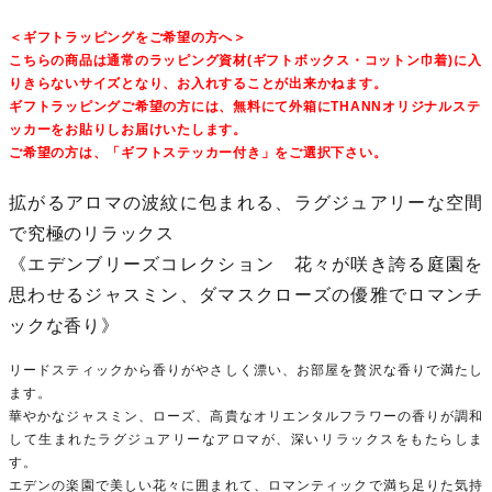
＜ギフトラッピングをご希望の方へ＞
こちらの商品は通常のラッピング資材(ギフトボックス・コットン巾着)に入
りきらないサイズとなり、お入れすることが出来かねます。
ギフトラッピングご希望の方には、無料にて外箱にTHANNオリジナルステ
ッカーをお貼りしお届けいたします。
ご希望の方は、「ギフトステッカー付き」をご選択下さい。
拡がるアロマの波紋に包まれる、ラグジュアリーな空間
で究極のリラックス
《エデンブリーズコレクション 花々が咲き誇る庭園を
思わせるジャスミン、ダマスクローズの優雅でロマンチ
ックな香り》
リードスティックから香りがやさしく漂い、お部屋を贅沢な香りで満たし
ます。
華やかなジャスミン、ローズ、高貴なオリエンタルフラワーの香りが調和
して生まれたラグジュアリーなアロマが、深いリラックスをもたらしま
す。
エデンの楽園で美しい花々に囲まれて、ロマンティックで満ち足りた気持