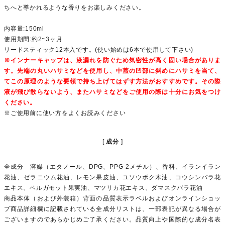
ちへと導かれるような香りをお楽しみください。
内容量:150ml
使用期間:約2~3ヶ月
リードスティック12本入です。(使い始めは6本で使用して下さい)
※インナーキャップは、液漏れを防ぐため気密性が高く固い場合がありま
す。先端の丸いハサミなどを使用し、中蓋の凹部に斜めにハサミを当て、
てこの原理のような要領で持ち上げてはずす方法がおすすめです。その際
液が飛び散らないよう、またハサミなどをご使用の際は十分にお気をつけ
ください。
※ご使用前に使い方をよくお読みください
成分
全成分 溶媒（エタノール、DPG、PPG-2メチル）、香料、イランイラン
花油、ゼラニウム花油、レモン果皮油、ユソウボク木油、コウシンバラ花
エキス、ベルガモット果実油、マツリカ花エキス、ダマスクバラ花油
商品本体（および外装箱）背面の品質表示ラベルおよびオンラインショッ
プ商品詳細欄に記載されている全成分リストは、一部表記が異なる場合が
ございますのであらかじめご了承ください。品質向上や国際的な成分名表