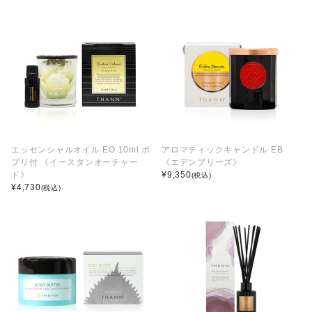
エッセンシャルオイル EO 10ml ポ
アロマティックキャンドル EB
プリ付 《イースタンオーチャー
《エデンブリーズ》
ド》
¥
9,350
(税込)
¥
4,730
(税込)