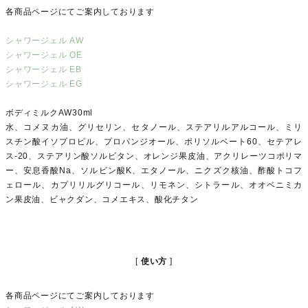
各商品ページにてご案内しております
シャワージェル AW
シャワージェル OE
シャワージェル EB
シャワージェル EG
ボディミルクAW30ml
水、コメヌカ油、グリセリン、セタノール、ステアリルアルコール、ミリ
スチン酸イソプロピル、プロパンジオール、ポリソルベート60、セテアレ
ス-20、ステアリン酸ソルビタン、オレンジ果皮油、アクリレーツコポリマ
ー、安息香酸Na、ソルビン酸K、エタノール、ニクズク核油、酢酸トコフ
ェロール、カプリリルグリコール、リモネン、シトラール、オオベニミカ
ン果皮油、ビャクダン、コメエキス、酸化チタン
使い方
各商品ページにてご案内しております