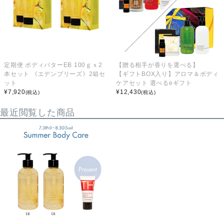
定期便 ボディバターEB 100ｇｘ2
【贈る相手が香りを選べる】
本セット 《エデンブリーズ》2箱セ
【ギフトBOX入り】アロマ＆ボディ
ット
ケアセット 選べるeギフト
¥
7,920
¥
12,430
(税込)
(税込)
最近閲覧した商品