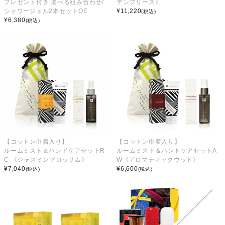
プレゼント付き 選べる組み合わせ/
デンブリーズ》
シャワージェル2本セットOE
¥
11,220
(税込)
¥
6,380
(税込)
【コットン巾着入り】
【コットン巾着入り】
ルームミスト＆ハンドケアセットR
ルームミスト＆ハンドケアセットA
C 《ジャスミンブロッサム》
W《アロマティックウッド》
¥
7,040
¥
6,600
(税込)
(税込)