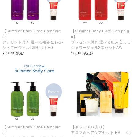
【Summer Body Care Campaig
【Summer Body Care Campaig
n】
n】
プレゼント付き 選べる組み合わせ/
プレゼント付き 選べる組み合わせ/
シャワージェル2本セットEG
シャワージェル2本セットAW
¥
7,040
¥
6,380
(税込)
(税込)
【Summer Body Care Campaig
【ギフトBOX入り】
n】
アロマ＆ヘアケアセット EB 《エ