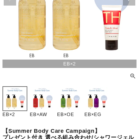
EB×2
EB×2
EB×AW
EB×OE
EB×EG
【Summer Body Care Campaign】
プレゼント付き 選べる組み合わせ/シャワージェル