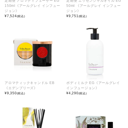
定期便 アロマディフューザー EG
定期便 エッセンシャルオイル EG
150ml《アールグレイ インフュー
50ml 《アールグレイ インフュー
ジョン》
ジョン》
¥
7,524
¥
9,751
(税込)
(税込)
アロマティックキャンドル EB
ボディミルク EG《アールグレイ
《エデンブリーズ》
インフュージョン》
¥
9,350
¥
4,290
(税込)
(税込)