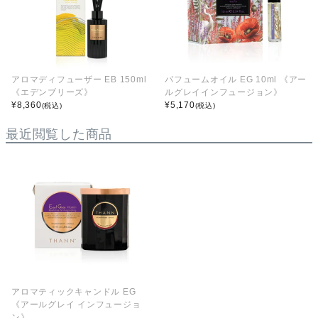
アロマディフューザー EB 150ml
パフュームオイル EG 10ml 《アー
《エデンブリーズ》
ルグレイインフュージョン》
¥
8,360
¥
5,170
(税込)
(税込)
最近閲覧した商品
アロマティックキャンドル EG
《アールグレイ インフュージョ
ン》