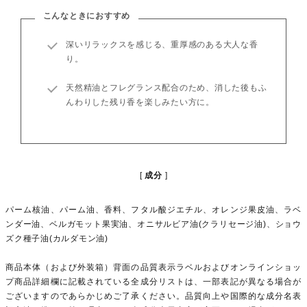
こんなときにおすすめ
深いリラックスを感じる、重厚感のある大人な香
り。
天然精油とフレグランス配合のため、消した後もふ
んわりした残り香を楽しみたい方に。
成分
パーム核油、パーム油、香料、フタル酸ジエチル、オレンジ果皮油、ラベ
ンダー油、ベルガモット果実油、オニサルビア油(クラリセージ油)、ショウ
ズク種子油(カルダモン油)
商品本体（および外装箱）背面の品質表示ラベルおよびオンラインショッ
プ商品詳細欄に記載されている全成分リストは、一部表記が異なる場合が
ございますのであらかじめご了承ください。品質向上や国際的な成分名表