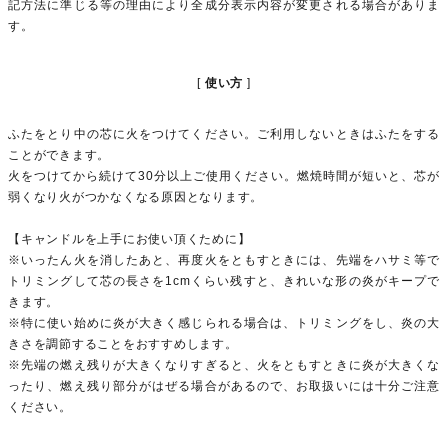
記方法に準じる等の理由により全成分表示内容が変更される場合がありま
す。
使い方
ふたをとり中の芯に火をつけてください。ご利用しないときはふたをする
ことができます。
火をつけてから続けて30分以上ご使用ください。燃焼時間が短いと、芯が
弱くなり火がつかなくなる原因となります。
【キャンドルを上手にお使い頂くために】
※いったん火を消したあと、再度火をともすときには、先端をハサミ等で
トリミングして芯の長さを1cmくらい残すと、きれいな形の炎がキープで
きます。
※特に使い始めに炎が大きく感じられる場合は、トリミングをし、炎の大
きさを調節することをおすすめします。
※先端の燃え残りが大きくなりすぎると、火をともすときに炎が大きくな
ったり、燃え残り部分がはぜる場合があるので、お取扱いには十分ご注意
ください。