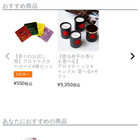
おすすめ商品
【香りのお試し
【贈る相手が香り
用】アロマテスタ
を選べる】
ーカード4種セット
アロマティックキ
ャンドル 選べるeギ
NEW！
フト
¥
550
税込
¥
9,350
税込
あなたにおすすめの商品