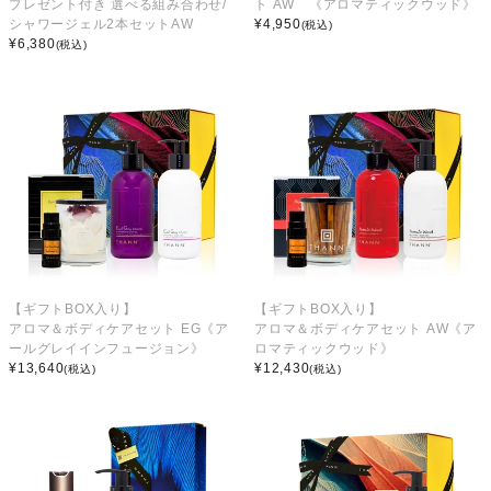
プレゼント付き 選べる組み合わせ/
ト AW 《アロマティックウッド》
シャワージェル2本セットAW
¥
4,950
(税込)
¥
6,380
(税込)
【ギフトBOX入り】
【ギフトBOX入り】
アロマ＆ボディケアセット EG《ア
アロマ＆ボディケアセット AW《ア
ールグレイインフュージョン》
ロマティックウッド》
¥
13,640
¥
12,430
(税込)
(税込)