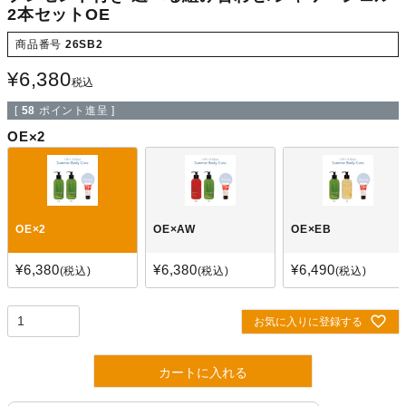
2本セットOE
商品番号
26SB2
¥
6,380
税込
[
58
ポイント進呈 ]
OE×2
OE×2
OE×AW
OE×EB
¥
6,380
¥
6,380
¥
6,490
税込
税込
税込
お気に入りに登録する
カートに入れる