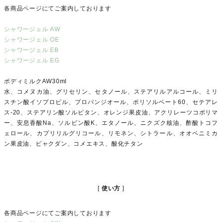
各商品ページにてご案内しております
シャワージェル AW
シャワージェル OE
シャワージェル EB
シャワージェル EG
ボディミルクAW30ml
水、コメヌカ油、グリセリン、セタノール、ステアリルアルコール、ミリ
スチン酸イソプロピル、プロパンジオール、ポリソルベート60、セテアレ
ス-20、ステアリン酸ソルビタン、オレンジ果皮油、アクリレーツコポリマ
ー、安息香酸Na、ソルビン酸K、エタノール、ニクズク核油、酢酸トコフ
ェロール、カプリリルグリコール、リモネン、シトラール、オオベニミカ
ン果皮油、ビャクダン、コメエキス、酸化チタン
使い方
各商品ページにてご案内しております