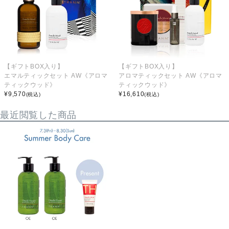
【ギフトBOX入り】
【ギフトBOX入り】
エマルティックセット AW《アロマ
アロマティックセット AW《アロマ
ティックウッド》
ティックウッド》
¥
9,570
¥
16,610
(税込)
(税込)
最近閲覧した商品