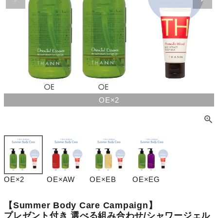
OE×2
OE×2
OE×AW
OE×EB
OE×EG
【Summer Body Care Campaign】
プレゼント付き 選べる組み合わせ/シャワージェル