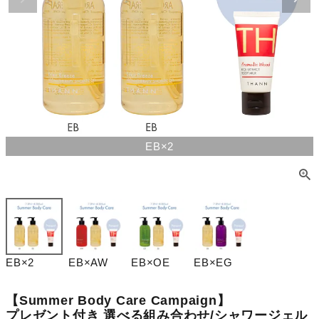
EB×2
EB×2
EB×AW
EB×OE
EB×EG
【Summer Body Care Campaign】
プレゼント付き 選べる組み合わせ/シャワージェル