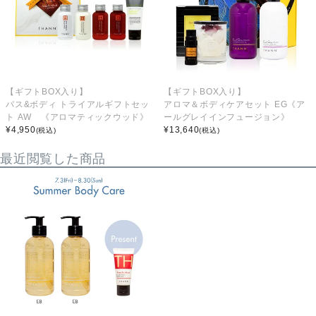
【ギフトBOX入り】
【ギフトBOX入り】
バス&ボディ トライアルギフトセッ
アロマ＆ボディケアセット EG《ア
ト AW 《アロマティックウッド》
ールグレイインフュージョン》
¥
4,950
¥
13,640
(税込)
(税込)
最近閲覧した商品