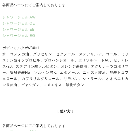
各商品ページにてご案内しております
シャワージェル AW
シャワージェル OE
シャワージェル EB
シャワージェル EG
ボディミルクAW30ml
水、コメヌカ油、グリセリン、セタノール、ステアリルアルコール、ミリ
スチン酸イソプロピル、プロパンジオール、ポリソルベート60、セテアレ
ス-20、ステアリン酸ソルビタン、オレンジ果皮油、アクリレーツコポリマ
ー、安息香酸Na、ソルビン酸K、エタノール、ニクズク核油、酢酸トコフ
ェロール、カプリリルグリコール、リモネン、シトラール、オオベニミカ
ン果皮油、ビャクダン、コメエキス、酸化チタン
使い方
各商品ページにてご案内しております