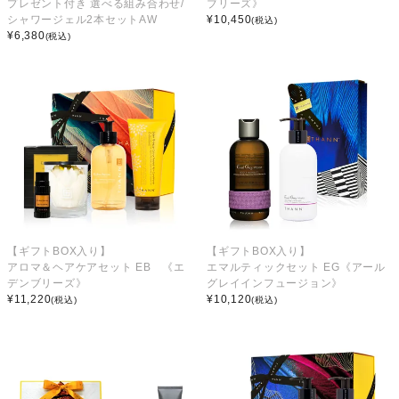
プレゼント付き 選べる組み合わせ/
ブリーズ》
シャワージェル2本セットAW
¥
10,450
(税込)
¥
6,380
(税込)
【ギフトBOX入り】
【ギフトBOX入り】
アロマ＆ヘアケアセット EB 《エ
エマルティックセット EG《アール
デンブリーズ》
グレイインフュージョン》
¥
11,220
¥
10,120
(税込)
(税込)