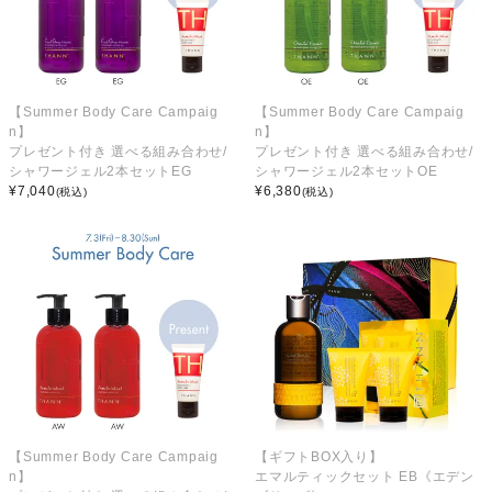
【Summer Body Care Campaig
【Summer Body Care Campaig
n】
n】
プレゼント付き 選べる組み合わせ/
プレゼント付き 選べる組み合わせ/
シャワージェル2本セットEG
シャワージェル2本セットOE
¥
7,040
¥
6,380
(税込)
(税込)
【Summer Body Care Campaig
【ギフトBOX入り】
n】
エマルティックセット EB《エデン