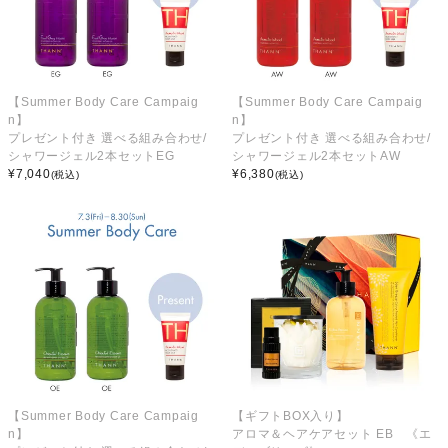
【Summer Body Care Campaig
【Summer Body Care Campaig
n】
n】
プレゼント付き 選べる組み合わせ/
プレゼント付き 選べる組み合わせ/
シャワージェル2本セットEG
シャワージェル2本セットAW
¥
7,040
¥
6,380
(税込)
(税込)
【Summer Body Care Campaig
【ギフトBOX入り】
n】
アロマ＆ヘアケアセット EB 《エ