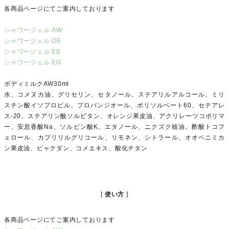
各商品ページにてご案内しております
シャワージェル AW
シャワージェル OE
シャワージェル EB
シャワージェル EG
ボディミルクAW30ml
水、コメヌカ油、グリセリン、セタノール、ステアリルアルコール、ミリ
スチン酸イソプロピル、プロパンジオール、ポリソルベート60、セテアレ
ス-20、ステアリン酸ソルビタン、オレンジ果皮油、アクリレーツコポリマ
ー、安息香酸Na、ソルビン酸K、エタノール、ニクズク核油、酢酸トコフ
ェロール、カプリリルグリコール、リモネン、シトラール、オオベニミカ
ン果皮油、ビャクダン、コメエキス、酸化チタン
使い方
各商品ページにてご案内しております