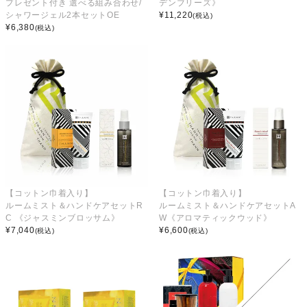
プレゼント付き 選べる組み合わせ/
デンブリーズ》
シャワージェル2本セットOE
¥
11,220
(税込)
¥
6,380
(税込)
【コットン巾着入り】
【コットン巾着入り】
ルームミスト＆ハンドケアセットR
ルームミスト＆ハンドケアセットA
C 《ジャスミンブロッサム》
W《アロマティックウッド》
¥
7,040
¥
6,600
(税込)
(税込)