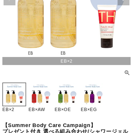
EB×2
EB×2
EB×AW
EB×OE
EB×EG
【Summer Body Care Campaign】
プレゼント付き 選べる組み合わせ/シャワージェル