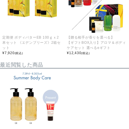
定期便 ボディバターEB 100ｇｘ2
【贈る相手が香りを選べる】
本セット 《エデンブリーズ》2箱セ
【ギフトBOX入り】アロマ＆ボディ
ット
ケアセット 選べるeギフト
¥
7,920
¥
12,430
(税込)
(税込)
最近閲覧した商品