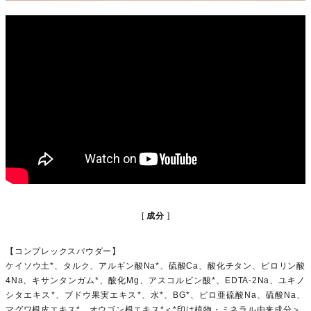
成分
【コンプレックスパウダー】
ケイソウ土*、タルク、アルギン酸Na*、硫酸Ca、酸化チタン、ピロリン酸
4Na、キサンタンガム*、酸化Mg、アスコルビン酸*、EDTA-2Na、ユキノ
シタエキス*、ブドウ果実エキス*、水*、BG*、ピロ亜硫酸Na、硫酸Na、
マグワ根皮エキス*、オウゴン根エキス*＜*印は植物・ミネラル由来成分＞