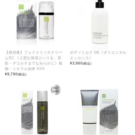
【新容量】フェイスリッチクリー
ボディミルク OE《オリエンタル
ムSC 《上質な保湿とハリを。首
エッセンス》
筋・デコルテまでなめらかに》植
¥
3,960
(税込)
物・ミネラル由来 91%
¥
9,790
(税込)