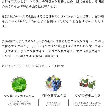
クレイマスクとシートマスクの特徴を併せ持つため、肌に密着し、透明感
のある滑らかで輝きのある肌に導きます。
週に1度のペースで4週続けてのご使用や、スペシャルな日の前日、紫外線
をたくさん浴びた日の夜などにお使いいただくことをおすすめいたしま
す。
(*1年齢に応じたスキンケア) (*2自分で付属の粉とエッセンスをヘラで練っ
て作るマスクのこと。) (*3ケイソウ土:吸着剤) (*4アスコルビン酸、ユキノ
シタエキス、ブドウ果実エキス、オウゴン根エキス、マグワ根皮エキス、
シソ葉・シソ種子エキス:保湿・整肌成分)
内容量：4セット入り (容器＆スティック付属)