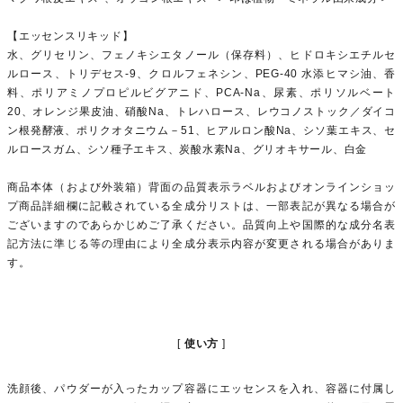
【エッセンスリキッド】
水、グリセリン、フェノキシエタノール（保存料）、ヒドロキシエチルセ
ルロース、トリデセス-9、クロルフェネシン、PEG-40 水添ヒマシ油、香
料、ポリアミノプロピルビグアニド、PCA-Na、尿素、ポリソルベート
20、オレンジ果皮油、硝酸Na、トレハロース、レウコノストック／ダイコ
ン根発酵液、ポリクオタニウム－51、ヒアルロン酸Na、シソ葉エキス、セ
ルロースガム、シソ種子エキス、炭酸水素Na、グリオキサール、白金
商品本体（および外装箱）背面の品質表示ラベルおよびオンラインショッ
プ商品詳細欄に記載されている全成分リストは、一部表記が異なる場合が
ございますのであらかじめご了承ください。品質向上や国際的な成分名表
記方法に準じる等の理由により全成分表示内容が変更される場合がありま
す。
使い方
洗顔後、パウダーが入ったカップ容器にエッセンスを入れ、容器に付属し