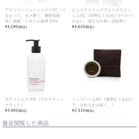
アストリンジェントトナーSC《う
ピュリファイングフェイスウォッ
るおって、キメ整う。整肌化粧
シュSC《自然なうるおいでべたつ
水》植物・ミネラル由来 93%
かない。泡立ちの良い洗顔料》
¥
4,290
¥
4,620
(税込)
(税込)
ボディミルク AW《アロマティッ
リップバームRC《濃密なうるおい
クウッド》
で、なめらかさ続く。》
¥
3,960
¥
2,310
(税込)
(税込)
最近閲覧した商品