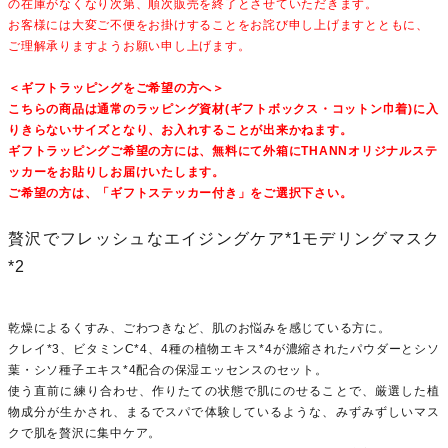
の在庫がなくなり次第、順次販売を終了とさせていただきます。
お客様には大変ご不便をお掛けすることをお詫び申し上げますとともに、
ご理解承りますようお願い申し上げます。
＜ギフトラッピングをご希望の方へ＞
こちらの商品は通常のラッピング資材(ギフトボックス・コットン巾着)に入
りきらないサイズとなり、お入れすることが出来かねます。
ギフトラッピングご希望の方には、無料にて外箱にTHANNオリジナルステ
ッカーをお貼りしお届けいたします。
ご希望の方は、「ギフトステッカー付き」をご選択下さい。
贅沢でフレッシュなエイジングケア*1モデリングマスク
*2
乾燥によるくすみ、ごわつきなど、肌のお悩みを感じている方に。
クレイ*3、ビタミンC*4、4種の植物エキス*4が濃縮されたパウダーとシソ
葉・シソ種子エキス*4配合の保湿エッセンスのセット。
使う直前に練り合わせ、作りたての状態で肌にのせることで、厳選した植
物成分が生かされ、まるでスパで体験しているような、みずみずしいマス
クで肌を贅沢に集中ケア。