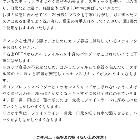
ているスティックですばやく混ぜ合わせます。スティックを使い、目の周
り、口元などは避け、お顔全体に厚さ2,3mmに伸ばしていきます。
お肌の状態に合わせて10～20分後にマスクを丁寧にはがし、顔に残ったマ
スクはぬるま湯でよく洗い流し、通常のお手入れをしてください。週1回の
ご使用をおすすめいたします。
※マスクを使用する際は、はじめにカップ容器に付属しているスティック
をお取りください。
※右上OPENからアルミフィルムを中身のパウダーがこぼれないように丁
寧にはがします。
※カップ容器が不安定なため、はがしたフィルムで容器を包んだり、タオ
ル等の上に置くと容器が安定しエッセンスリキッドが入れやすくなりま
す。
※コンプレックスパウダーとエッセンスリキッドがこぼれないようにすば
やく混ぜ合わせ、粉っぽさがなくなったらすぐにお顔全体にのせていきま
す。額・鼻・両ほほ・顎の順にのせ、最後にフェイスラインに厚めにのせ
ていくとはがしやすくなります。
※はがす際は、フェイスライン・目元・口元を軽くお水で湿らせると、パ
ックがよりはがしやすくなります。
ご使用上・保管及び取り扱い上の注意