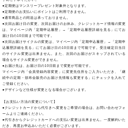
●定期便はマンスリープレゼント対象外となります。
●定期便のお支払いにポイントはご利用できません。
●通常商品との同送は承っておりません。
●次回お届け日の変更、次回お届けのお休み、クレジットカード情報の変更
は、マイページ内「定期申込履歴」→「定期申込履歴詳細を見る」にてお
届け日の10日前まで可能です。
●次回お届けサイクルの変更は、マイページ内「定期申込履歴」→「定期申
込履歴詳細を見る」にてお届け日の10日前まで可能です。受注確定日当日
のサイクル変更は出来ません。また、次回のお届けがスキップされている
場合もサイクル変更ができません。
●お届け先は、お届け日の10日前まで変更が可能です。
マイページ内「会員登録内容変更」に変更先住所をご入力いただき、「継
続中の定期・頒布会販売のお届け先情報も変更する」にチェックを入れて
ご登録ください。
●デザインなど仕様が変更となる場合がございます。
【お支払い方法の変更について】
●クレジットカードから代引きへ変更をご希望の場合は、お問い合わせフォ
ームよりご連絡ください。
●代引きからクレジットカードへの支払い変更は出来ません。一度解約いた
だき、再度お申込みいただく必要がございます。