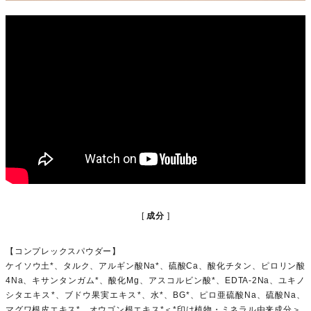
成分
【コンプレックスパウダー】
ケイソウ土*、タルク、アルギン酸Na*、硫酸Ca、酸化チタン、ピロリン酸
4Na、キサンタンガム*、酸化Mg、アスコルビン酸*、EDTA-2Na、ユキノ
シタエキス*、ブドウ果実エキス*、水*、BG*、ピロ亜硫酸Na、硫酸Na、
マグワ根皮エキス*、オウゴン根エキス*＜*印は植物・ミネラル由来成分＞