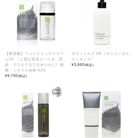
【新容量】フェイスリッチクリー
ボディミルク OE《オリエンタル
ムSC 《上質な保湿とハリを。首
エッセンス》
筋・デコルテまでなめらかに》植
¥
3,960
(税込)
物・ミネラル由来 91%
¥
9,790
(税込)