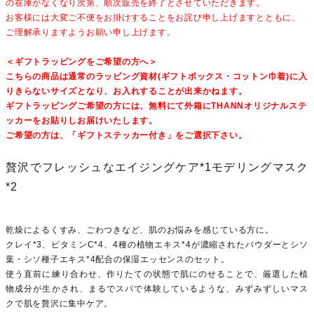
の在庫がなくなり次第、順次販売を終了とさせていただきます。
お客様には大変ご不便をお掛けすることをお詫び申し上げますとともに、
ご理解承りますようお願い申し上げます。
＜ギフトラッピングをご希望の方へ＞
こちらの商品は通常のラッピング資材(ギフトボックス・コットン巾着)に入
りきらないサイズとなり、お入れすることが出来かねます。
ギフトラッピングご希望の方には、無料にて外箱にTHANNオリジナルステ
ッカーをお貼りしお届けいたします。
ご希望の方は、「ギフトステッカー付き」をご選択下さい。
贅沢でフレッシュなエイジングケア*1モデリングマスク
*2
乾燥によるくすみ、ごわつきなど、肌のお悩みを感じている方に。
クレイ*3、ビタミンC*4、4種の植物エキス*4が濃縮されたパウダーとシソ
葉・シソ種子エキス*4配合の保湿エッセンスのセット。
使う直前に練り合わせ、作りたての状態で肌にのせることで、厳選した植
物成分が生かされ、まるでスパで体験しているような、みずみずしいマス
クで肌を贅沢に集中ケア。