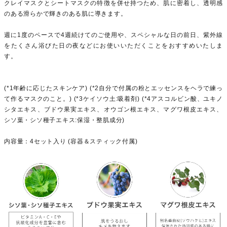
クレイマスクとシートマスクの特徴を併せ持つため、肌に密着し、透明感
のある滑らかで輝きのある肌に導きます。
週に1度のペースで4週続けてのご使用や、スペシャルな日の前日、紫外線
をたくさん浴びた日の夜などにお使いいただくことをおすすめいたしま
す。
(*1年齢に応じたスキンケア) (*2自分で付属の粉とエッセンスをヘラで練っ
て作るマスクのこと。) (*3ケイソウ土:吸着剤) (*4アスコルビン酸、ユキノ
シタエキス、ブドウ果実エキス、オウゴン根エキス、マグワ根皮エキス、
シソ葉・シソ種子エキス:保湿・整肌成分)
内容量：4セット入り (容器＆スティック付属)