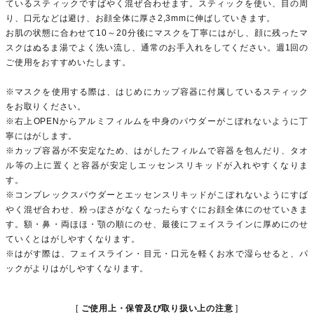
ているスティックですばやく混ぜ合わせます。スティックを使い、目の周
り、口元などは避け、お顔全体に厚さ2,3mmに伸ばしていきます。
お肌の状態に合わせて10～20分後にマスクを丁寧にはがし、顔に残ったマ
スクはぬるま湯でよく洗い流し、通常のお手入れをしてください。週1回の
ご使用をおすすめいたします。
※マスクを使用する際は、はじめにカップ容器に付属しているスティック
をお取りください。
※右上OPENからアルミフィルムを中身のパウダーがこぼれないように丁
寧にはがします。
※カップ容器が不安定なため、はがしたフィルムで容器を包んだり、タオ
ル等の上に置くと容器が安定しエッセンスリキッドが入れやすくなりま
す。
※コンプレックスパウダーとエッセンスリキッドがこぼれないようにすば
やく混ぜ合わせ、粉っぽさがなくなったらすぐにお顔全体にのせていきま
す。額・鼻・両ほほ・顎の順にのせ、最後にフェイスラインに厚めにのせ
ていくとはがしやすくなります。
※はがす際は、フェイスライン・目元・口元を軽くお水で湿らせると、パ
ックがよりはがしやすくなります。
ご使用上・保管及び取り扱い上の注意