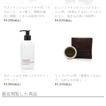
アストリンジェントトナーSC《う
ピュリファイングフェイスウォッ
るおって、キメ整う。整肌化粧
シュSC《自然なうるおいでべたつ
水》植物・ミネラル由来 93%
かない。泡立ちの良い洗顔料》
¥
4,290
¥
4,620
(税込)
(税込)
ボディミルク AW《アロマティッ
リップバームRC《濃密なうるおい
クウッド》
で、なめらかさ続く。》
¥
3,960
¥
2,310
(税込)
(税込)
最近閲覧した商品