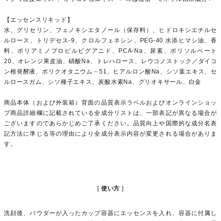
【エッセンスリキッド】
水、グリセリン、フェノキシエタノール（保存料）、ヒドロキシエチルセ
ルロース、トリデセス-9、クロルフェネシン、PEG-40 水添ヒマシ油、香
料、ポリアミノプロピルビグアニド、PCA-Na、尿素、ポリソルベート
20、オレンジ果皮油、硝酸Na、トレハロース、レウコノストック／ダイコ
ン根発酵液、ポリクオタニウム－51、ヒアルロン酸Na、シソ葉エキス、セ
ルロースガム、シソ種子エキス、炭酸水素Na、グリオキサール、白金
商品本体（および外装箱）背面の品質表示ラベルおよびオンラインショッ
プ商品詳細欄に記載されている全成分リストは、一部表記が異なる場合が
ございますのであらかじめご了承ください。品質向上や国際的な成分名表
記方法に準じる等の理由により全成分表示内容が変更される場合がありま
す。
使い方
洗顔後、パウダーが入ったカップ容器にエッセンスを入れ、容器に付属し