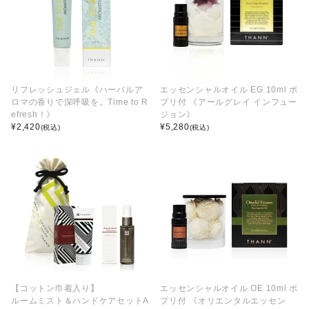
リフレッシュジェル《ハーバルア
エッセンシャルオイル EG 10ml ポ
ロマの香りで深呼吸を。Time to R
プリ付 《アールグレイ インフュー
efresh！》
ジョン》
¥
2,420
¥
5,280
(税込)
(税込)
【コットン巾着入り】
エッセンシャルオイル OE 10ml ポ
ルームミスト＆ハンドケアセットA
プリ付 《オリエンタルエッセン