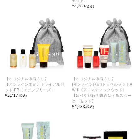
セット】
¥
4,763
(税込)
【オリジナル巾着入り】
【オリジナル巾着入り】
【オンライン限定】トライアルセ
[オンライン限定]トラベルセットA
ット EB（エデンブリーズ）
W II《アロマティックウッド》
¥
2,717
【出張や旅行を快適にするスター
(税込)
ターセット】
¥
4,433
(税込)