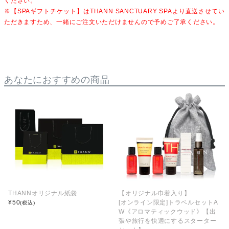
ください。
※【SPAギフトチケット】はTHANN SANCTUARY SPAより直送させてい
ただきますため、一緒にご注文いただけませんので予めご了承ください。
あなたにおすすめの商品
THANNオリジナル紙袋
【オリジナル巾着入り】
¥
50
[オンライン限定]トラベルセットA
(税込)
W《アロマティックウッド》【出
張や旅行を快適にするスターター