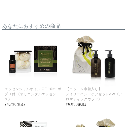
あなたにおすすめの商品
エッセンシャルオイル OE 10ml ポ
【コットン巾着入り】
プリ付 《オリエンタルエッセン
デイリーハンドケアセットAW《ア
ス》
ロマティックウッド》
¥
4,730
¥
6,050
(税込)
(税込)