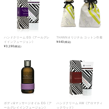
ハンドクリーム EG《アールグレ
THANNオリジナル コットン巾着
イインフュージョン》
¥
440
(税込)
¥
3,190
(税込)
ボディ&マッサージオイル EG《ア
ハンドクリーム AW《アロマティ
ールグレイインフュージョン》
ックウッド》