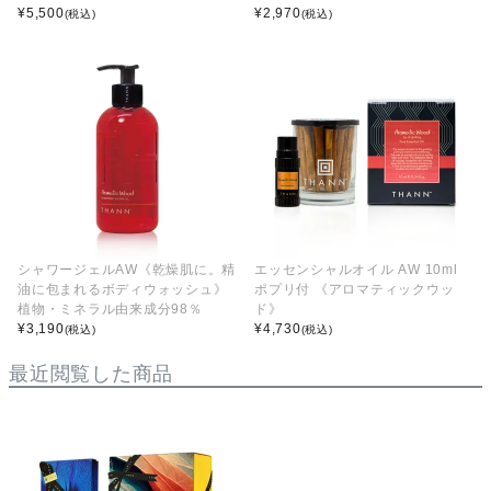
¥
5,500
¥
2,970
(税込)
(税込)
シャワージェルAW《乾燥肌に。精
エッセンシャルオイル AW 10ml
油に包まれるボディウォッシュ》
ポプリ付 《アロマティックウッ
植物・ミネラル由来成分98％
ド》
¥
3,190
¥
4,730
(税込)
(税込)
最近閲覧した商品