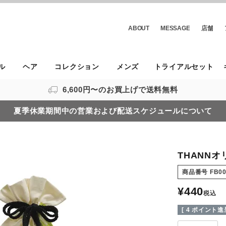
ABOUT
MESSAGE
店舗
ル
ヘア
コレクション
メンズ
トライアルセット
6,600円〜のお買上げで送料無料
夏季休業期間中の営業および配送スケジュールについて
THANN
商品番号
FB0
¥
440
税込
[
4
ポイント進呈