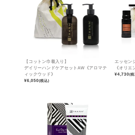
【コットン巾着入り】
エッセンシ
デイリーハンドケアセットAW《アロマテ
《オリエ
ィックウッド》
¥
4,730
(税
¥
6,050
(税込)