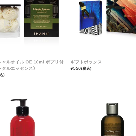
ャルオイル OE 10ml ポプリ付
ギフトボックス
ンタルエッセンス》
¥
550
(税込)
込)