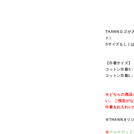
THANNロゴ
ト）
Sサイズもしく
【巾着サイズ】
コットン巾着S：幅
コットン巾着L：幅
※どちらの商品
い。 ご指定が
巾着をお入れい
※THANNオリ
※
アロマディフュ