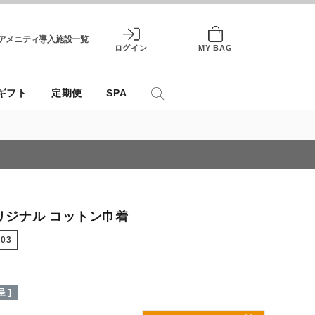
アメニティ導入施設一覧
ログイン
MY BAG
ギフト
定期便
SPA
オリジナル コットン巾着
003
 ]